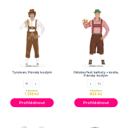
Tyrolean, Pánský kostým
Oktoberfest kalhoty + košile,
Pánský kostým
M
L
L
XL
Skladem
Skladem
1 259 Kč
853 Kč
Prohlédnout
Prohlédnout