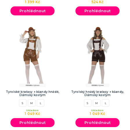
1 399 Kč
524 Kč
SPORTOVNÍ VYBAVENÍ PRO FANOUŠKY
Oblečení a doplňky
Prohlédnout
Prohlédnout
Barvy, make-up, paruky
Výzdoba a dekorace
Tyrolské kraťasy + kšandy hnědé,
Tyrolský hnědý kraťasy + kšandy,
Dámský kostým
Dámský kostým
S
M
L
S
M
L
Skladem
Skladem
1 049 Kč
1 049 Kč
Prohlédnout
Prohlédnout