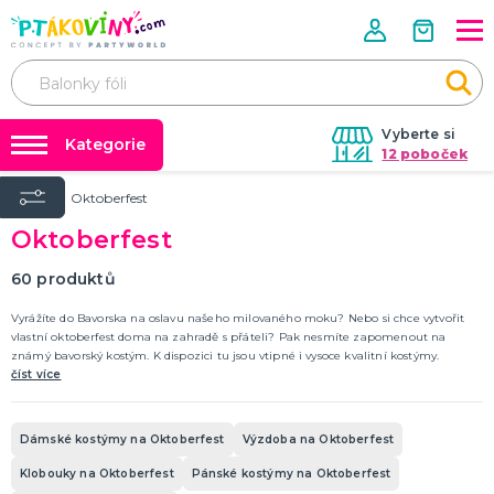
Vyberte si
Kategorie
12 poboček
Úvod
Oktoberfest
❤️ Rozlučky se svobodou ❤️
VALENTÝN
Oktoberfest
Valentýnské doplňky
Balónky a helium
Valentýnské dekorace
Dárky s potiskem
60
produktů
Valentýnské hry
Valentýnské kostýmy
DALŠÍ KATEGORIE
Nafukování balónků
Vyrážíte do Bavorska na oslavu našeho milovaného moku? Nebo si chce vytvořit
vlastní oktoberfest doma na zahradě s přáteli? Pak nesmíte zapomenout na
Půjčovna kostýmů
známý bavorský kostým. K dispozici tu jsou vtipné i vysoce kvalitní kostýmy.
PÁLENÍ ČARODEJNIC
číst více
Tabulky velikostí
Čarodejnické klobouky
Čarodejnické pláště
Čarodejnické kostýmy
Dámské kostýmy na Oktoberfest
Výzdoba na Oktoberfest
Strašidelná výzdoba a dekorace
Doplňky ke kostýmům
DALŠÍ KATEGORIE
Klobouky na Oktoberfest
Pánské kostýmy na Oktoberfest