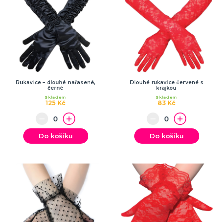
Rukavice – dlouhé nařasené,
Dlouhé rukavice červené s
černé
krajkou
Skladem
Skladem
125 Kč
83 Kč
Do košíku
Do košíku