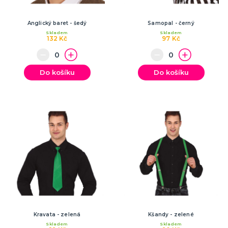
Anglický baret - šedý
Samopal - černý
Skladem
Skladem
132 Kč
97 Kč
Do košíku
Do košíku
Kravata - zelená
Kšandy - zelené
Skladem
Skladem