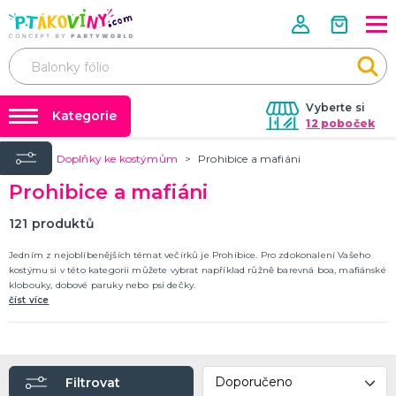
Vyberte si
Kategorie
12 poboček
Úvod
Doplňky ke kostýmům
Prohibice a mafiáni
❤️ Rozlučky se svobodou ❤️
VALENTÝN
Prohibice a mafiáni
Valentýnské doplňky
Balónky a helium
Valentýnské dekorace
Dárky s potiskem
121
produktů
Valentýnské hry
Valentýnské kostýmy
DALŠÍ KATEGORIE
Nafukování balónků
Jedním z nejoblíbenějších témat večírků je Prohibice. Pro zdokonalení Vašeho
kostýmu si v této kategorii můžete vybrat například růžně barevná boa, mafiánské
Půjčovna kostýmů
klobouky, dobové paruky nebo psí dečky.
PÁLENÍ ČARODEJNIC
číst více
Výzdoba na klíč
Čarodejnické klobouky
Čarodejnické pláště
Tabulky velikostí
Čarodejnické kostýmy
Strašidelná výzdoba a dekorace
Doplňky ke kostýmům
DALŠÍ KATEGORIE
Filtrovat