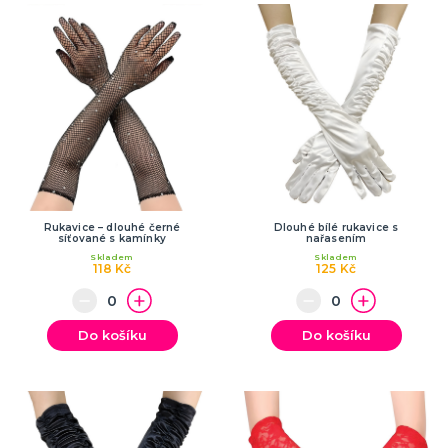
SPORTOVNÍ VYBAVENÍ PRO FANOUŠKY
Oblečení a doplňky
Barvy, make-up, paruky
Výzdoba a dekorace
Rukavice – dlouhé černé
Dlouhé bílé rukavice s
síťované s kamínky
nařasením
Skladem
Skladem
118 Kč
125 Kč
Do košíku
Do košíku