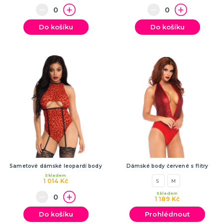
SPORTOVNÍ VYBAVENÍ PRO FANOUŠKY
Oblečení a doplňky
Barvy, make-up, paruky
Do košíku
Do košíku
Výzdoba a dekorace
Sametové dámské leopardí body
Dámské body červené s flitry
Skladem
1 014 Kč
S
M
Skladem
1 189 Kč
Do košíku
Prohlédnout