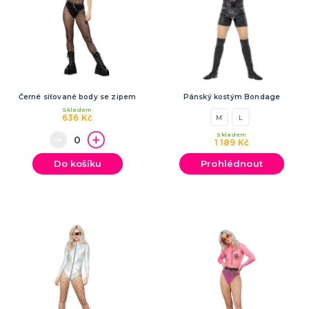
Černé síťované body se zipem
Pánský kostým Bondage
Skladem
636 Kč
M
L
Skladem
1 189 Kč
Do košíku
Prohlédnout