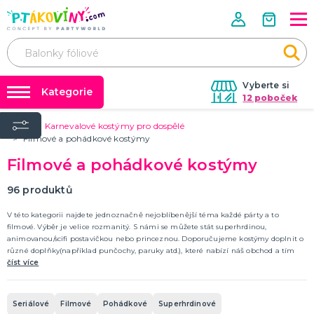
Vyberte si
Kategorie
12 poboček
Úvod
Karnevalové kostýmy pro dospělé
❤️ Rozlučky se svobodou ❤️
VALENTÝN
Filmové a pohádkové kostýmy
Valentýnské doplňky
Balónky a helium
Filmové a pohádkové kostýmy
Valentýnské dekorace
Dárky s potiskem
Valentýnské hry
96
produktů
Valentýnské kostýmy
DALŠÍ KATEGORIE
Nafukování balónků
V této kategorii najdete jednoznačně nejoblíbenější téma každé párty a to
Půjčovna kostýmů
filmové. Výběr je velice rozmanitý. S námi se můžete stát superhrdinou,
PÁLENÍ ČARODEJNIC
animovanou/scifi postavičkou nebo princeznou. Doporučujeme kostýmy doplnit o
Výzdoba na klíč
Čarodejnické klobouky
různé doplňky(například punčochy, paruky atd.), které nabízí náš obchod a tím
Čarodejnické pláště
Vám zaručíme 1. místo v kostýmové soutěži.
číst více
Tabulky velikostí
Čarodejnické kostýmy
Strašidelná výzdoba a dekorace
Doplňky ke kostýmům
DALŠÍ KATEGORIE
Seriálové
Filmové
Pohádkové
Superhrdinové