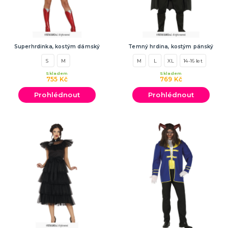
Superhrdinka, kostým dámský
Temný hrdina, kostým pánský
S
M
M
L
XL
14-16 let
Skladem
Skladem
755 Kč
769 Kč
Prohlédnout
Prohlédnout