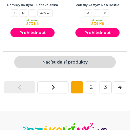
Dámský kostým - Gotická dívka
Pánský kostým Pan Bestie
S
M
L
14-16 let
M
L
XL
Skladem
Skladem
573 Kč
839 Kč
Prohlédnout
Prohlédnout
Načíst další produkty
1
2
3
4