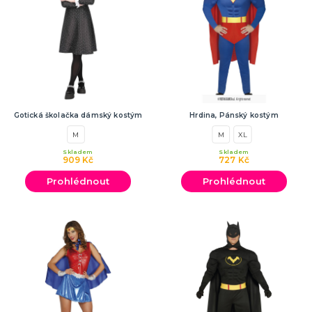
Gotická školačka dámský kostým
Hrdina, Pánský kostým
M
M
XL
Skladem
Skladem
909 Kč
727 Kč
Prohlédnout
Prohlédnout