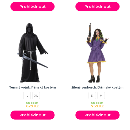
SPORTOVNÍ VYBAVENÍ PRO FANOUŠKY
Prohlédnout
Prohlédnout
Oblečení a doplňky
Barvy, make-up, paruky
Výzdoba a dekorace
Temný voják, Pánský kostým
Šílený padouch, Dámský kostým
L
XL
S
M
Skladem
Skladem
629 Kč
769 Kč
Prohlédnout
Prohlédnout