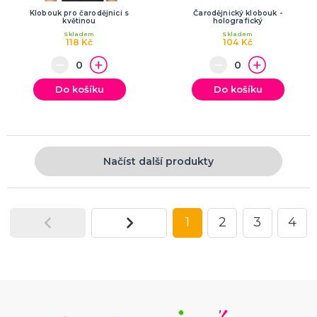
Klobouk pro čarodějnici s
Čarodějnický klobouk -
květinou
holografický
Skladem
Skladem
118 Kč
104 Kč
Do košíku
Do košíku
Načíst další produkty
1
2
3
4