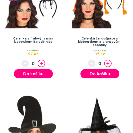
Čelenka s fialovým mini
Čelenka čarodějnice s
kloboukem čarodějnice
kloboučkem a oranžovými
copánky
Skladem
Skladem
97 Kč
97 Kč
Do košíku
Do košíku