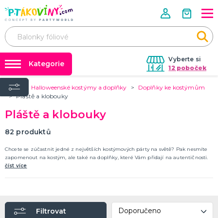
Vyberte si
Kategorie
12 poboček
Úvod
Halloweenské kostýmy a doplňky
Doplňky ke kostýmům
❤️ Rozlučky se svobodou ❤️
VALENTÝN
Pláště a klobouky
Valentýnské doplňky
Balónky a helium
Pláště a klobouky
Valentýnské dekorace
Dárky s potiskem
Valentýnské hry
82
produktů
Valentýnské kostýmy
DALŠÍ KATEGORIE
Nafukování balónků
Chcete se zúčastnit jedné z největších kostýmových párty na světě? Pak nesmíte
Půjčovna kostýmů
zapomenout na kostým, ale také na doplňky, které Vám přidají na autentičnosti.
PÁLENÍ ČARODEJNIC
číst více
Tabulky velikostí
Čarodejnické klobouky
Čarodejnické pláště
Čarodejnické kostýmy
Strašidelná výzdoba a dekorace
Doplňky ke kostýmům
DALŠÍ KATEGORIE
Filtrovat