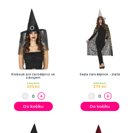
SPORTOVNÍ VYBAVENÍ PRO FANOUŠKY
Oblečení a doplňky
Barvy, make-up, paruky
Výzdoba a dekorace
Klobouk pro čarodějnici se
Sada čarodějnice - zlatá
závojem
Skladem
Skladem
209 Kč
279 Kč
Do košíku
Do košíku