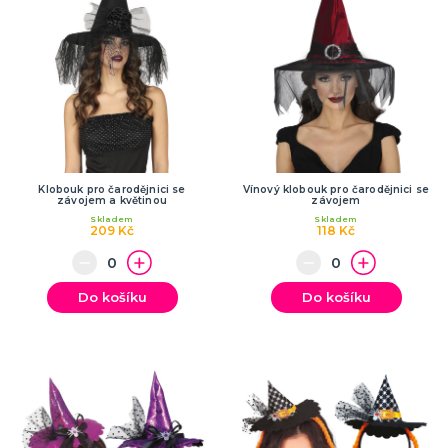
Klobouk pro čarodějnici se
Vínový klobouk pro čarodějnici se
závojem a květinou
závojem
Skladem
Skladem
209 Kč
118 Kč
Do košíku
Do košíku