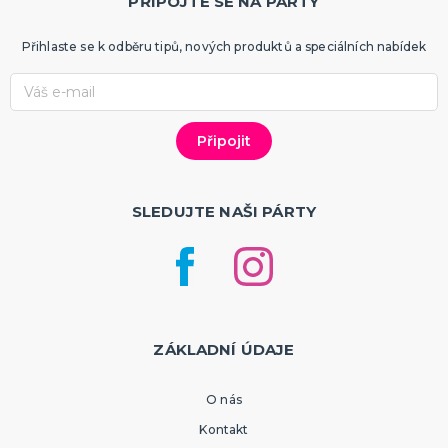
PŘIPOJTE SE NA PÁRTY
SPORTOVNÍ VYBAVENÍ PRO FANOUŠKY
Oblečení a doplňky
Přihlaste se k odběru tipů, nových produktů a speciálních nabídek
Barvy, make-up, paruky
Výzdoba a dekorace
SLEDUJTE NAŠI PÁRTY
ZÁKLADNÍ ÚDAJE
O nás
Kontakt