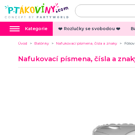
Kategorie
❤️ Rozlučky se svobodou ❤️
B
Úvod
Balónky
Nafukovací písmena, čísla a znaky
Fólio
Valentýn
Pálení 
Nafukovací písmena, čísla a znak
Valentýnské doplňky
Čarodej
Valentýnské dekorace
Čarodejn
Valentýnské hry
Čarodej
další kategorie
další ka
Valentýnské kostýmy
Strašid
Doplňky
Halloweenské kostýmy a
Anděl, 
doplňky
Mikuláš
Dámské Halloweenské kostýmy
Čerti
Pánské Halloweenské kostýmy
Andělé