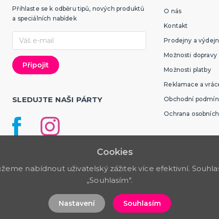
Přihlaste se k odběru tipů, nových produktů
O nás
a speciálních nabídek
Kontakt
Prodejny a výdejn
Možnosti dopravy
Možnosti platby
Reklamace a vráce
SLEDUJTE NAŠI PÁRTY
Obchodní podmín
Ochrana osobních
Cookies
me nabídnout uživatelský zážitek více efektivní. Souhlas 
„Souhlasím".
Nastavení
Souhlasím