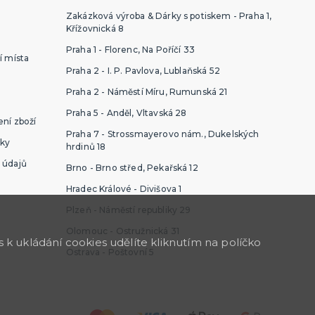
Zakázková výroba & Dárky s potiskem - Praha 1,
Křížovnická 8
Praha 1 - Florenc, Na Poříčí 33
í místa
Praha 2 - I. P. Pavlova, Lublaňská 52
Praha 2 - Náměstí Míru, Rumunská 21
Praha 5 - Anděl, Vltavská 28
ní zboží
Praha 7 - Strossmayerovo nám., Dukelských
ky
hrdinů 18
 údajů
Brno - Brno střed, Pekařská 12
Hradec Králové - Divišova 1
Plzeň - Náměstí republiky 29
Olomouc - Ostružnická 31
k ukládání cookies udělíte kliknutím na políčko
Ostrava - Poštovní 5