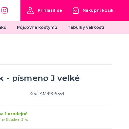
Přihlásit se
Nákupní košík
nků
Půjčovna kostýmů
Tabulky velikostí
Oktoberfest
Dámské kostýmy na Oktoberfest
Výzdoba na Oktoberfest
Klobouky na Oktoberfest
k - písmeno J velké
další kategorie
Pánské kostýmy na Oktoberfest
Doplňky na Oktoberfest
Kód: AM9909559
Silvestr
Silvestrovské dekorace
a 1 prodejně
Silvestr v barvách
jny
Skladem 2 ks
Silvestrovské konfety