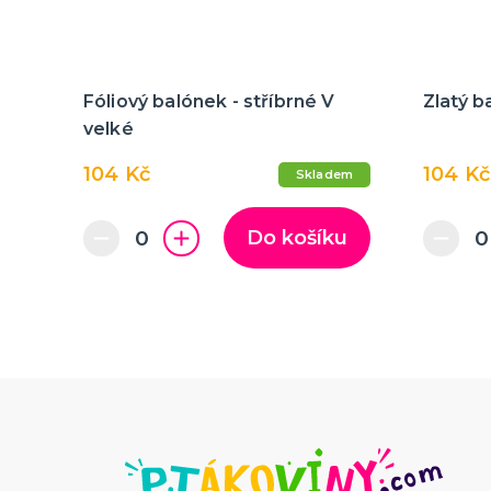
Fóliový balónek - stříbrné V
Zlatý b
velké
104 Kč
104 Kč
Skladem
Do košíku