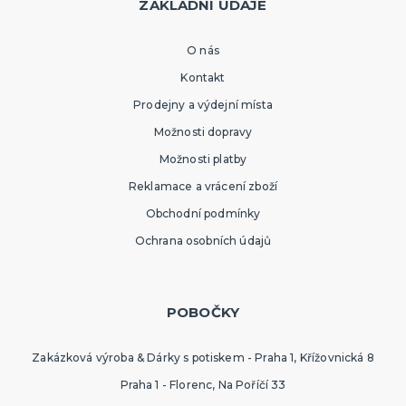
ZÁKLADNÍ ÚDAJE
Hlavolamy
Bestsellery
O nás
Karetní a deskové hry pro děti
Rodinné hry
Partnerské hry
DALŠÍ KATEGORIE
Kontakt
Prodejny a výdejní místa
MAKE-UP
Možnosti dopravy
Divadelní make-up
Klaunský make-up
Možnosti platby
Hororové efekty
Reklamace a vrácení zboží
Svítící make-up
Barevné spreje
Tekutý latex
Dekorace na kůži
DALŠÍ KATEGORIE
Obchodní podmínky
PARUKY
Ochrana osobních údajů
Afro paruky
Dámské paruky
Pánské paruky
POBOČKY
Knírky a vousy
Deluxe paruky
Barevné příčesky
DALŠÍ KATEGORIE
Zakázková výroba & Dárky s potiskem - Praha 1, Křížovnická 8
KLOBOUKY A ČELENKY
Sombréra, cylindry, párty kloubouky
Praha 1 - Florenc, Na Poříčí 33
Čelenky, uši, tykadla, minikloboučky a korunky