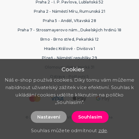
Praha 2 - I. P. Pavlova, Lublaňská 52
Praha 2 - Náměstí Míru, Rumunská 21
HAVAJSKÁ PÁRTY
Praha 5 - Anděl, Vltavská 28
Havajské kostýmy
Havajské doplňky
Praha 7 - Strossmayerovo nám., Dukelských hrdinů 18
Havajské věnce
Brno - Brno střed, Pekařská 12
Havajské sady
Havajské sukně
Havajské košile
Havajské dekorace
DALŠÍ KATEGORIE
Hradec Králové - Divišova 1
TEXTIL S POTISKEM
Plzeň - Náměstí republiky 29
Pánská trička s potiskem
Olomouc - Ostružnická 31
Cookies
Dámská trička s potiskem
Ostrava - Poštovní 5
Trička PAT A MAT
Náš e-shop používá cookies. Díky tomu vám můžeme
Trička na flašku
Zástěry s potiskem
Kalhotky s potiskem
DALŠÍ KATEGORIE
nabídnout uživatelský zážitek více efektivní. Souhlas k
ukládání cookies udělíte kliknutím na políčko
SRANDIČKY A ŽERTÍKY
„Souhlasím".
Zvířátka
Dekorace
Nastavení
Souhlasím
© 2026 Ptákoviny.com. Všechna práva vyhrazena.
Kouzelnické triky
Kanadské žertíky
Prdy
Falešná zranění
DALŠÍ KATEGORIE
Souhlas můžete odmítnout
zde
.