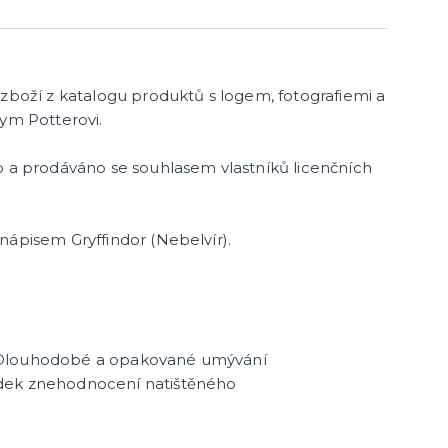
další kategorie
lé
Doplňky na silvestra
Silvestrovské dekorace na stůl
Silvestrovské závěsné dekorace
Silvestrovské balónky
 zboží z katalogu produktů s logem, fotografiemi a
Karnevalové masky
rym Potterovi.
Strašidelné masky
Dětské masky
o a prodáváno se souhlasem vlastníků licenčních
Škrabošky
další kategorie
,
Gumové masky
Papírové masky
nápisem Gryffindor (Nebelvír).
Stolní hry
Hlavolamy
Bestsellery
 Dlouhodobé a opakované umývání
Karetní a deskové hry pro děti
dek znehodnocení natištěného
další kategorie
a znaky
Rodinné hry
Partnerské hry