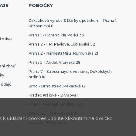
AJE
POBOČKY
Zakázková výroba & Dárky s potiskem - Praha 1,
Křížovnická 8
Praha 1 - Florenc, Na Poříčí 33
í místa
Praha 2 - I. P. Pavlova, Lublaňská 52
Praha 2 - Náměstí Míru, Rumunská 21
Praha 5 - Anděl, Vltavská 28
ní zboží
Praha 7 - Strossmayerovo nám., Dukelských
ky
hrdinů 18
 údajů
Brno - Brno střed, Pekařská 12
Hradec Králové - Divišova 1
Plzeň - Náměstí republiky 29
Olomouc - Ostružnická 31
k ukládání cookies udělíte kliknutím na políčko
Ostrava - Poštovní 5