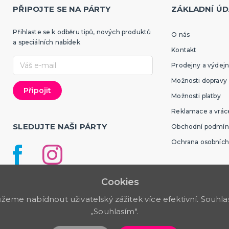
PŘIPOJTE SE NA PÁRTY
ZÁKLADNÍ ÚD
Přihlaste se k odběru tipů, nových produktů
O nás
a speciálních nabídek
Kontakt
Prodejny a výdejn
Možnosti dopravy
Možnosti platby
Reklamace a vráce
SLEDUJTE NAŠI PÁRTY
Obchodní podmín
Ochrana osobních
Cookies
me nabídnout uživatelský zážitek více efektivní. Souhlas 
„Souhlasím".