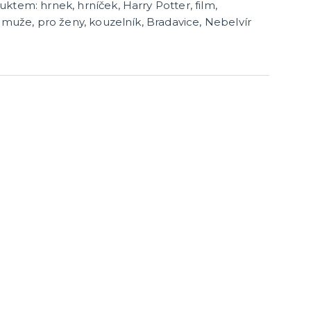
ktem: hrnek, hrníček, Harry Potter, film,
Havajská párty
 muže, pro ženy, kouzelník, Bradavice, Nebelvír
kloubouky
Havajské kostýmy
kloboučky
Havajské doplňky
Havajské věnce
další kategorie
Havajské sady
Havajské sukně
Havajské košile
Havajské dekorace