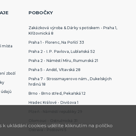
AJE
POBOČKY
Zakázková výroba & Dárky s potiskem - Praha 1,
Křížovnická 8
Praha 1 - Florenc, Na Poříčí 33
í místa
Praha 2 - I. P. Pavlova, Lublaňská 52
Praha 2 - Náměstí Míru, Rumunská 21
Praha 5 - Anděl, Vltavská 28
ní zboží
Praha 7 - Strossmayerovo nám., Dukelských
ky
hrdinů 18
 údajů
Brno - Brno střed, Pekařská 12
Hradec Králové - Divišova 1
Plzeň - Náměstí republiky 29
Olomouc - Ostružnická 31
k ukládání cookies udělíte kliknutím na políčko
Ostrava - Poštovní 5