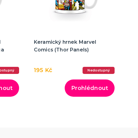
l
Keramický hrnek Marvel
ca
Comics (Thor Panels)
195 Kč
ostupný
Nedostupný
nout
Prohlédnout