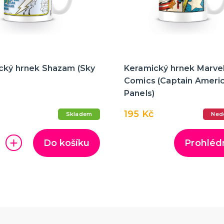
cký hrnek Shazam (Sky
Keramický hrnek Marve
Comics (Captain Ameri
Panels)
195 Kč
Skladem
Ned
Do košíku
Prohléd