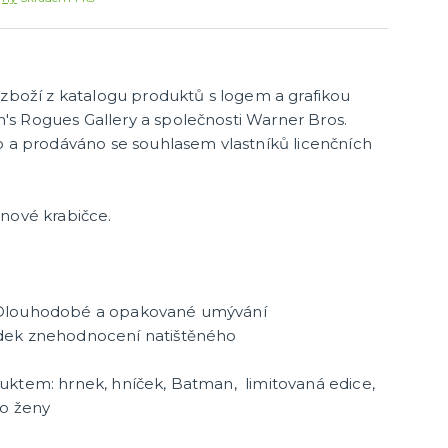
další kategorie
lé
Doplňky na silvestra
Silvestrovské dekorace na stůl
Silvestrovské závěsné dekorace
Silvestrovské balónky
 zboží z katalogu produktů s logem a grafikou
Karnevalové masky
s Rogues Gallery a společnosti Warner Bros.
Strašidelné masky
o a prodáváno se souhlasem vlastníků licenčních
Dětské masky
Škrabošky
další kategorie
,
Gumové masky
Papírové masky
nové krabičce.
Stolní hry
 Dlouhodobé a opakované umývání
Hlavolamy
dek znehodnocení natištěného
Bestsellery
Karetní a deskové hry pro děti
uktem: hrnek, hníček, Batman, limitovaná edice,
další kategorie
a znaky
Rodinné hry
Partnerské hry
ro ženy