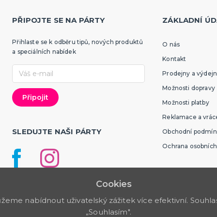
PŘIPOJTE SE NA PÁRTY
ZÁKLADNÍ ÚD
Přihlaste se k odběru tipů, nových produktů
O nás
a speciálních nabídek
Kontakt
Prodejny a výdejn
Možnosti dopravy
Možnosti platby
Reklamace a vráce
SLEDUJTE NAŠI PÁRTY
Obchodní podmín
Ochrana osobních
Cookies
me nabídnout uživatelský zážitek více efektivní. Souhlas 
„Souhlasím".