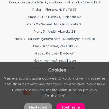
Zakázková výroba & Dárky s potiskem - Praha 1, Křížovnická 8
Praha 1 - Florenc, Na Poříčí 33
Praha 2 - I. P. Pavlova, Lublaňská 52
Praha 2 - Náměstí Míru, Rumunská 21
Praha 5 - Anděl, Vltavská 28
Praha 7 - Strossmayerovo nám., Dukelských hrdinů 18
Brno - Brno střed, Pekařská 12
Hradec Králové - Divišova 1
Plzeň - Náměstí republiky 29
Olomouc - Ostružnická 31
Cookies
Ostrava - Poštovní 5
Náš e-shop používá cookies. Díky tomu vám můžeme
nabídnout uživatelský zážitek více efektivní. Souhlas k
ukládání cookies udělíte kliknutím na políčko
„Souhlasím".
Nastavení
Souhlasím
© 2026 Ptákoviny.com. Všechna práva vyhrazena.