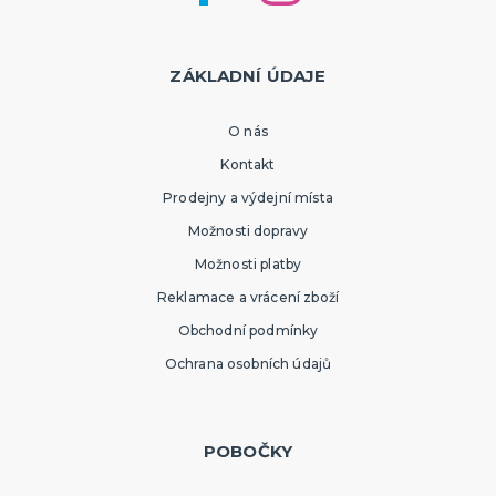
SPORTOVNÍ VYBAVENÍ PRO FANOUŠKY
Oblečení a doplňky
Barvy, make-up, paruky
ZÁKLADNÍ ÚDAJE
Výzdoba a dekorace
O nás
Kontakt
Prodejny a výdejní místa
Možnosti dopravy
Možnosti platby
Reklamace a vrácení zboží
Obchodní podmínky
Ochrana osobních údajů
POBOČKY