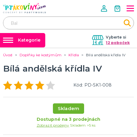
Vyberte si
Kategorie
12 poboček
Úvod
Doplňky ke kostýmům
Křídla
Bílá andělská křídla IV
❤️ Rozlučky se svobodou ❤️
VALENTÝN
Valentýnské doplňky
Bílá andělská křídla IV
Balónky a helium
Valentýnské dekorace
Dárky s potiskem
Valentýnské hry
Kód: PD-SK1-008
Valentýnské kostýmy
DALŠÍ KATEGORIE
Nafukování balónků
Půjčovna kostýmů
PÁLENÍ ČARODEJNIC
Výzdoba na klíč
Čarodejnické klobouky
Skladem
Čarodejnické pláště
Tabulky velikostí
Dostupné na 3 prodejnách
Čarodejnické kostýmy
Zobrazit prodejny
Skladem >5 ks
Strašidelná výzdoba a dekorace
Doplňky ke kostýmům
DALŠÍ KATEGORIE