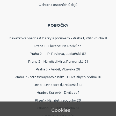
Hlavolamy
Ochrana osobních údajů
Bestsellery
Karetní a deskové hry pro děti
Rodinné hry
Partnerské hry
DALŠÍ KATEGORIE
POBOČKY
MAKE-UP
Zakázková výroba & Dárky s potiskem - Praha 1, Křížovnická 8
Divadelní make-up
Klaunský make-up
Praha 1 - Florenc, Na Poříčí 33
Hororové efekty
Praha 2 - I. P. Pavlova, Lublaňská 52
Svítící make-up
Barevné spreje
Tekutý latex
Dekorace na kůži
DALŠÍ KATEGORIE
Praha 2 - Náměstí Míru, Rumunská 21
PARUKY
Praha 5 - Anděl, Vltavská 28
Afro paruky
Praha 7 - Strossmayerovo nám., Dukelských hrdinů 18
Dámské paruky
Brno - Brno střed, Pekařská 12
Pánské paruky
Knírky a vousy
Deluxe paruky
Barevné příčesky
DALŠÍ KATEGORIE
Hradec Králové - Divišova 1
Plzeň - Náměstí republiky 29
KLOBOUKY A ČELENKY
Olomouc - Ostružnická 31
Sombréra, cylindry, párty kloubouky
Cookies
Čelenky, uši, tykadla, minikloboučky a korunky
Ostrava - Poštovní 5