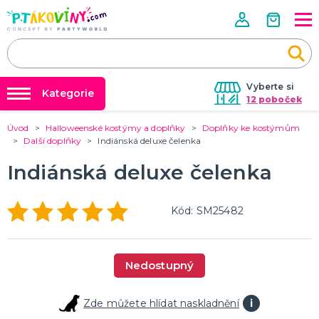
Vyberte si
Kategorie
12 poboček
Úvod
Halloweenské kostýmy a doplňky
Doplňky ke kostýmům
❤️ Rozlučky se svobodou ❤️
VALENTÝN
Další doplňky
Indiánská deluxe čelenka
Valentýnské doplňky
Balónky a helium
Indiánská deluxe čelenka
Valentýnské dekorace
Dárky s potiskem
Valentýnské hry
Valentýnské kostýmy
DALŠÍ KATEGORIE
Nafukování balónků
Kód: SM25482
Půjčovna kostýmů
PÁLENÍ ČARODEJNIC
Tabulky velikostí
Čarodejnické klobouky
Nedostupný
Čarodejnické pláště
Čarodejnické kostýmy
Strašidelná výzdoba a dekorace
Doplňky ke kostýmům
DALŠÍ KATEGORIE
Zde můžete hlídat naskladnění
i