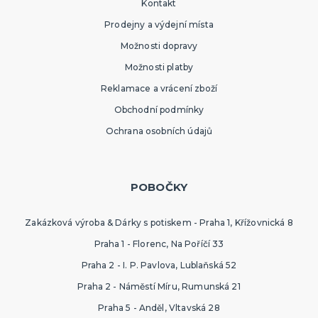
Kontakt
Prodejny a výdejní místa
HAVAJSKÁ PÁRTY
Možnosti dopravy
Havajské kostýmy
Havajské doplňky
Možnosti platby
Havajské věnce
Reklamace a vrácení zboží
Havajské sady
Havajské sukně
Havajské košile
Havajské dekorace
DALŠÍ KATEGORIE
Obchodní podmínky
TEXTIL S POTISKEM
Ochrana osobních údajů
Pánská trička s potiskem
Dámská trička s potiskem
Trička PAT A MAT
POBOČKY
Trička na flašku
Zástěry s potiskem
Kalhotky s potiskem
DALŠÍ KATEGORIE
Zakázková výroba & Dárky s potiskem - Praha 1, Křížovnická 8
SRANDIČKY A ŽERTÍKY
Zvířátka
Praha 1 - Florenc, Na Poříčí 33
Dekorace
Praha 2 - I. P. Pavlova, Lublaňská 52
Kouzelnické triky
Praha 2 - Náměstí Míru, Rumunská 21
Kanadské žertíky
Prdy
Falešná zranění
DALŠÍ KATEGORIE
Praha 5 - Anděl, Vltavská 28