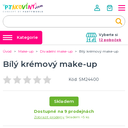
Vyberte si
Kategorie
12 poboček
Úvod
Make-up
Divadelní make-up
Bílý krémový make-up
❤️ Rozlučky se svobodou ❤️
VALENTÝN
Valentýnské doplňky
Bílý krémový make-up
Balónky a helium
Valentýnské dekorace
Dárky s potiskem
Valentýnské hry
Kód: SM24400
Valentýnské kostýmy
DALŠÍ KATEGORIE
Nafukování balónků
Půjčovna kostýmů
PÁLENÍ ČARODEJNIC
Tabulky velikostí
Čarodejnické klobouky
Skladem
Čarodejnické pláště
Dostupné na 9 prodejnách
Čarodejnické kostýmy
Zobrazit prodejny
Skladem >5 ks
Strašidelná výzdoba a dekorace
Doplňky ke kostýmům
DALŠÍ KATEGORIE