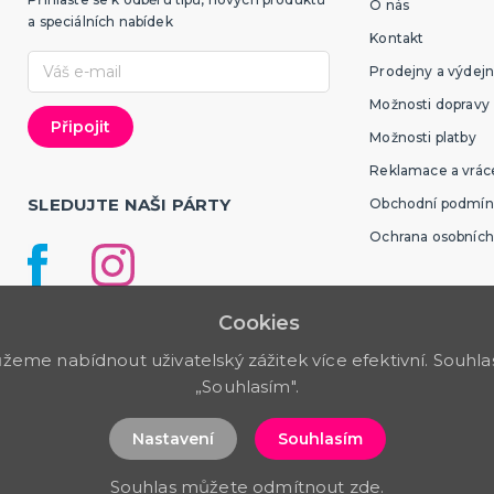
O nás
a speciálních nabídek
Kontakt
Prodejny a výdejn
Možnosti dopravy
Možnosti platby
Reklamace a vráce
SLEDUJTE NAŠI PÁRTY
Obchodní podmín
Ochrana osobních
Cookies
me nabídnout uživatelský zážitek více efektivní. Souhlas 
„Souhlasím".
Nastavení
Souhlasím
Souhlas můžete odmítnout
zde
.