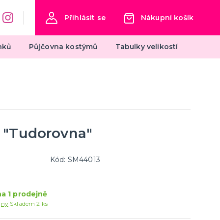
Přihlásit se
Nákupní košík
nků
Půjčovna kostýmů
Tabulky velikostí
Oktoberfest
Dámské kostýmy na Oktoberfest
Výzdoba na Oktoberfest
Klobouky na Oktoberfest
 "Tudorovna"
další kategorie
Pánské kostýmy na Oktoberfest
Doplňky na Oktoberfest
Kód: SM44013
Silvestr
Silvestrovské dekorace
a 1 prodejně
Silvestr v barvách
jny
Skladem 2 ks
Silvestrovské konfety