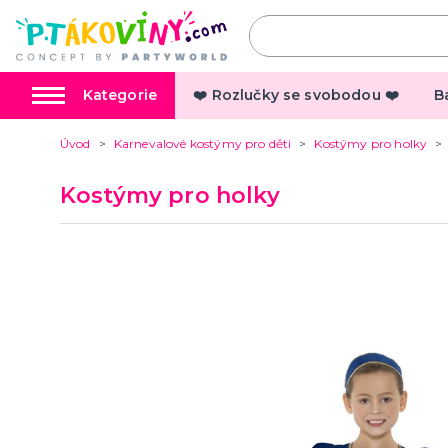
Kategorie
❤️ Rozlučky se svobodou ❤️
B
Úvod
Karnevalové kostýmy pro děti
Kostýmy pro holky
Valentýn
Pálení 
Kostýmy pro holky
Valentýnské doplňky
Čarodej
Valentýnské dekorace
Čarodejn
Valentýnské hry
Čarodej
další kategorie
další ka
Valentýnské kostýmy
Strašid
Doplňky
Halloweenské kostýmy a
Anděl, 
doplňky
Mikuláš
Dámské Halloweenské kostýmy
Čerti
Pánské Halloweenské kostýmy
Andělé