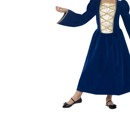
Dětské Halloweenské kostýmy
další ka
Vánoční
Santa C
Dětské 
další kategorie
Doplňky ke kostýmům
Výzdoba a dekorace
Halloweenské balónky
Karnevalové kostýmy pro
Karnev
dospělé
Kostýmy
Andělé a čerti
Kostýmy
Oktoberfest, Beerfest
Zvířátka
Doktoři a sestřičky
další ka
Doplňky 
další kategorie
Hippie kostýmy
Pirátské kostýmy
Sexy kostýmy
Čarodějnické kostýmy
Prohibice
Vánoční kostýmy
Jeptišky a kněží
Uniformy
Upíří kostýmy
Zombie kostýmy
Divoký západ
Klaunské a cirkusové kostýmy
Disco a retro kostýmy
Historické kostýmy
St. Patrick
Vtipné kostýmy
Filmové a pohádkové kostýmy
Maskoti a zvířátka
Morphsuity - "Druhá kůže"
Slavné osobnosti
Cesta kolem světa
Pánské obleky
Vesmír a UFO
Poslední zvonění
Originální dárky
Párty 
Bytové a módní doplňky s potiskem
Šerpy s
Zástěry s potiskem
Svíčky
Polštáře
Dekorač
další kategorie
další ka
Šerpy
Nažehlovačky
Trička s potiskem
Dárky pro ženy
Dárky pro muže
Hrníčky
Placky
Papírová přáníčka
Zápichy
Balónky 
Helium
Girland
Svatebn
Narozen
Párty ná
Párty br
Fotokou
Dárková
Párty p
Svítící 
Stuhy a 