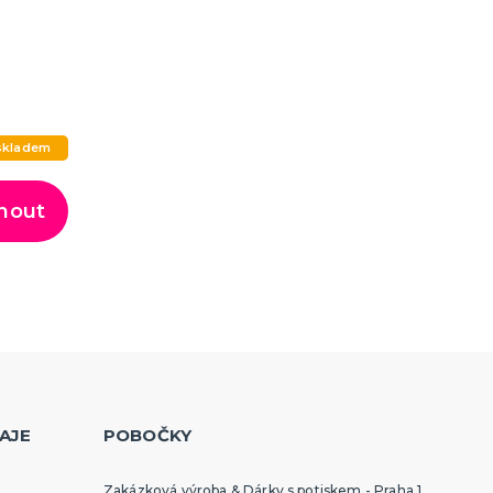
skladem
nout
AJE
POBOČKY
Zakázková výroba & Dárky s potiskem - Praha 1,