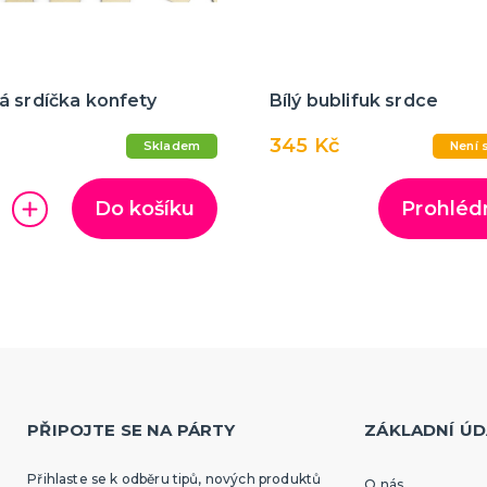
á srdíčka konfety
Bílý bublifuk srdce
345 Kč
Skladem
Není 
Do košíku
Prohléd
PŘIPOJTE SE NA PÁRTY
ZÁKLADNÍ ÚD
Přihlaste se k odběru tipů, nových produktů
O nás