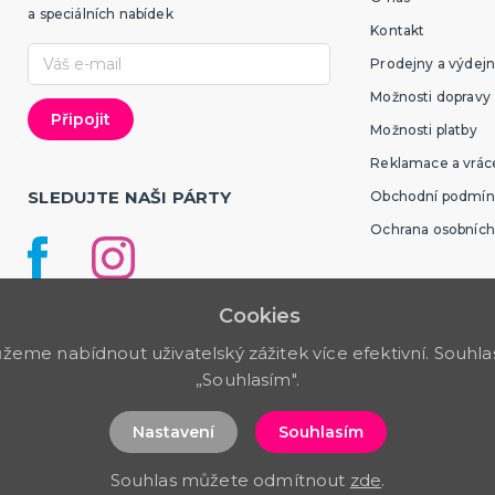
a speciálních nabídek
Kontakt
Prodejny a výdejn
Možnosti dopravy
Možnosti platby
Reklamace a vráce
SLEDUJTE NAŠI PÁRTY
Obchodní podmín
Ochrana osobních
Cookies
me nabídnout uživatelský zážitek více efektivní. Souhlas 
„Souhlasím".
Nastavení
Souhlasím
Souhlas můžete odmítnout
zde
.