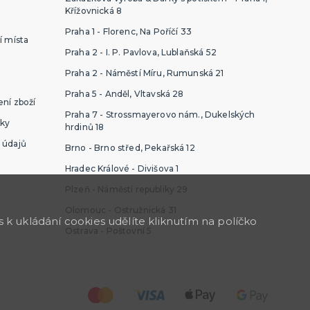
Křížovnická 8
Praha 1 - Florenc, Na Poříčí 33
í místa
Praha 2 - I. P. Pavlova, Lublaňská 52
Praha 2 - Náměstí Míru, Rumunská 21
Praha 5 - Anděl, Vltavská 28
ní zboží
Praha 7 - Strossmayerovo nám., Dukelských
ky
hrdinů 18
 údajů
Brno - Brno střed, Pekařská 12
Hradec Králové - Divišova 1
Plzeň - Náměstí republiky 29
Olomouc - Ostružnická 31
k ukládání cookies udělíte kliknutím na políčko
Ostrava - Poštovní 5