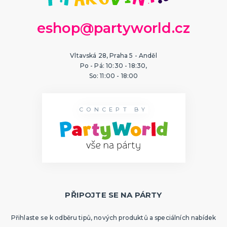
Hlavolamy
Bestsellery
eshop@partyworld.cz
Karetní a deskové hry pro děti
Rodinné hry
Partnerské hry
DALŠÍ KATEGORIE
Vltavská 28, Praha 5 - Anděl
MAKE-UP
Po - Pá: 10:30 - 18:30,
Divadelní make-up
So: 11:00 - 18:00
Klaunský make-up
Hororové efekty
Svítící make-up
Barevné spreje
Tekutý latex
Dekorace na kůži
DALŠÍ KATEGORIE
CONCEPT BY
PARUKY
Afro paruky
Dámské paruky
Pánské paruky
Knírky a vousy
Deluxe paruky
Barevné příčesky
DALŠÍ KATEGORIE
PŘIPOJTE SE NA PÁRTY
KLOBOUKY A ČELENKY
Sombréra, cylindry, párty kloubouky
Přihlaste se k odběru tipů, nových produktů a speciálních nabídek
Čelenky, uši, tykadla, minikloboučky a korunky