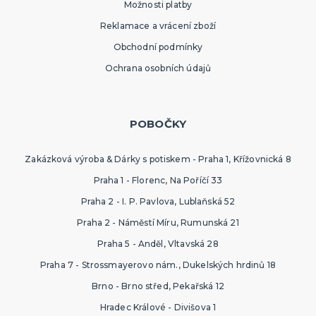
Možnosti platby
SPORTOVNÍ VYBAVENÍ PRO FANOUŠKY
Oblečení a doplňky
Reklamace a vrácení zboží
Barvy, make-up, paruky
Obchodní podmínky
Výzdoba a dekorace
Ochrana osobních údajů
POBOČKY
Zakázková výroba & Dárky s potiskem - Praha 1, Křížovnická 8
Praha 1 - Florenc, Na Poříčí 33
Praha 2 - I. P. Pavlova, Lublaňská 52
Praha 2 - Náměstí Míru, Rumunská 21
Praha 5 - Anděl, Vltavská 28
Praha 7 - Strossmayerovo nám., Dukelských hrdinů 18
Brno - Brno střed, Pekařská 12
Hradec Králové - Divišova 1