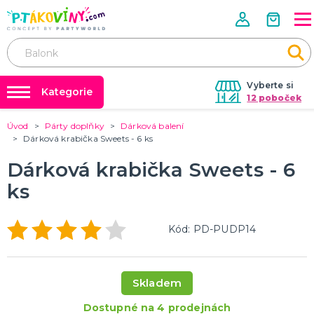
Vyberte si
Kategorie
12 poboček
Úvod
Párty doplňky
Dárková balení
❤️ Rozlučky se svobodou ❤️
VALENTÝN
Dárková krabička Sweets - 6 ks
Valentýnské doplňky
Balónky a helium
Dárková krabička Sweets - 6
Valentýnské dekorace
Dárky s potiskem
Valentýnské hry
ks
Valentýnské kostýmy
DALŠÍ KATEGORIE
Nafukování balónků
Půjčovna kostýmů
PÁLENÍ ČARODEJNIC
Kód: PD-PUDP14
Výzdoba na klíč
Čarodejnické klobouky
Čarodejnické pláště
Tabulky velikostí
Čarodejnické kostýmy
Skladem
Strašidelná výzdoba a dekorace
Doplňky ke kostýmům
DALŠÍ KATEGORIE
Dostupné na 4 prodejnách