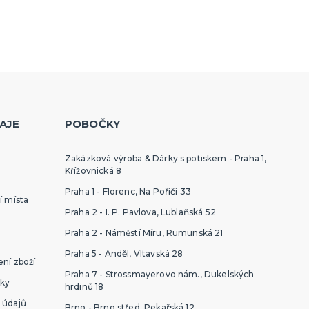
Havajská párty
kloubouky
Havajské kostýmy
kloboučky
Havajské doplňky
Havajské věnce
další kategorie
Havajské sady
Havajské sukně
Havajské košile
Havajské dekorace
AJE
POBOČKY
Zakázková výroba & Dárky s potiskem - Praha 1,
Křížovnická 8
Praha 1 - Florenc, Na Poříčí 33
í místa
Praha 2 - I. P. Pavlova, Lublaňská 52
Praha 2 - Náměstí Míru, Rumunská 21
Praha 5 - Anděl, Vltavská 28
ní zboží
Praha 7 - Strossmayerovo nám., Dukelských
ky
hrdinů 18
 údajů
Brno - Brno střed, Pekařská 12