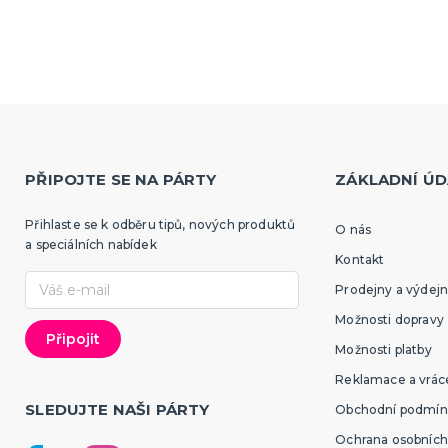
Klobouky a čelenky
ruky
Sombréra, cylindry, párty 
paruky
Čelenky, uši, tykadla, mini
a korunky
paruky
tegorie
 vousy
paruky
 příčesky
PŘIPOJTE SE NA PÁRTY
ZÁKLADNÍ ÚD
ky a žertíky
Sportovní vybavení pro
fanoušky
Přihlaste se k odběru tipů, nových produktů
O nás
a speciálních nabídek
Oblečení a doplňky
e
Kontakt
Barvy, make-up, paruky
cké triky
Prodejny a výdejn
Výzdoba a dekorace
tegorie
é žertíky
zranění
Možnosti dopravy
Možnosti platby
Reklamace a vráce
SLEDUJTE NAŠI PÁRTY
Obchodní podmín
Ochrana osobních