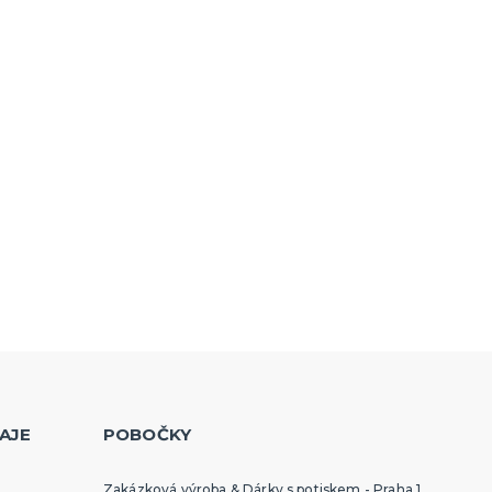
AJE
POBOČKY
Zakázková výroba & Dárky s potiskem - Praha 1,