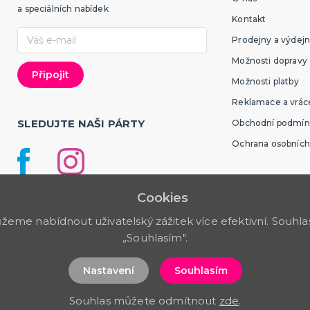
a speciálních nabídek
Kontakt
Prodejny a výdejn
Možnosti dopravy
Možnosti platby
Reklamace a vráce
SLEDUJTE NAŠI PÁRTY
Obchodní podmín
Ochrana osobních
Cookies
me nabídnout uživatelský zážitek více efektivní. Souhlas 
„Souhlasím".
Nastavení
Souhlasím
Souhlas můžete odmítnout
zde
.