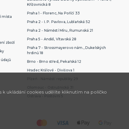
Křížovnická 8
Praha 1 - Florenc, Na Poříčí 33
í místa
Praha 2 - I. P. Pavlova, Lublaňská 52
Praha 2 - Náměstí Míru, Rumunská 21
Praha 5 - Anděl, Vltavská 28
ní zboží
Praha 7 - Strossmayerovo nám., Dukelských
ky
hrdinů 18
 údajů
Brno - Brno střed, Pekařská 12
Hradec Králové - Divišova 1
Plzeň - Náměstí republiky 29
Olomouc - Ostružnická 31
k ukládání cookies udělíte kliknutím na políčko
Ostrava - Poštovní 5