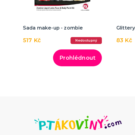
Sada make-up - zombie
Glitter
517 Kč
83 Kč
Nedostupný
Prohlédnout