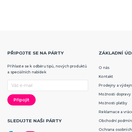
Klobouky a čelenky
ruky
Sombréra, cylindry, párty 
paruky
Čelenky, uši, tykadla, mini
a korunky
paruky
tegorie
 vousy
paruky
 příčesky
PŘIPOJTE SE NA PÁRTY
ZÁKLADNÍ ÚD
ky a žertíky
Sportovní vybavení pro
fanoušky
Přihlaste se k odběru tipů, nových produktů
O nás
a speciálních nabídek
Oblečení a doplňky
e
Kontakt
Barvy, make-up, paruky
cké triky
Prodejny a výdejn
Výzdoba a dekorace
tegorie
é žertíky
zranění
Možnosti dopravy
Možnosti platby
Reklamace a vráce
SLEDUJTE NAŠI PÁRTY
Obchodní podmín
Ochrana osobních