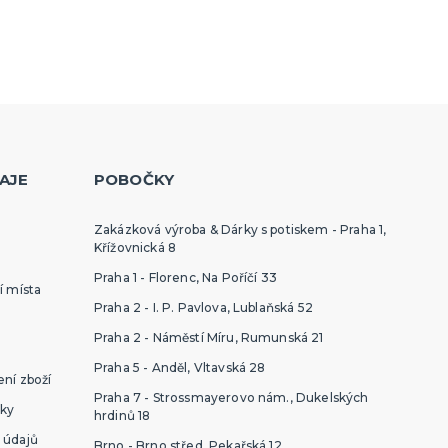
Havajská párty
kloubouky
Havajské kostýmy
kloboučky
Havajské doplňky
Havajské věnce
další kategorie
Havajské sady
Havajské sukně
Havajské košile
Havajské dekorace
AJE
POBOČKY
Zakázková výroba & Dárky s potiskem - Praha 1,
Křížovnická 8
Praha 1 - Florenc, Na Poříčí 33
í místa
Praha 2 - I. P. Pavlova, Lublaňská 52
Praha 2 - Náměstí Míru, Rumunská 21
Praha 5 - Anděl, Vltavská 28
ní zboží
Praha 7 - Strossmayerovo nám., Dukelských
ky
hrdinů 18
 údajů
Brno - Brno střed, Pekařská 12