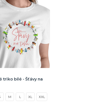
triko bílé - Šťávy na
S
M
L
XL
XXL