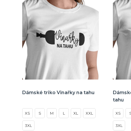
Dámské triko Vinařky na tahu
Dámské 
tahu
XS
S
M
L
XL
XXL
XS
3XL
3XL