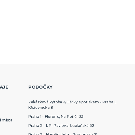
AJE
POBOČKY
Zakázková výroba & Dárky s potiskem - Praha 1,
Křížovnická 8
Praha 1 - Florenc, Na Poříčí 33
í místa
Praha 2 - I. P. Pavlova, Lublaňská 52
Praha 2 - Náměstí Míru, Rumunská 21