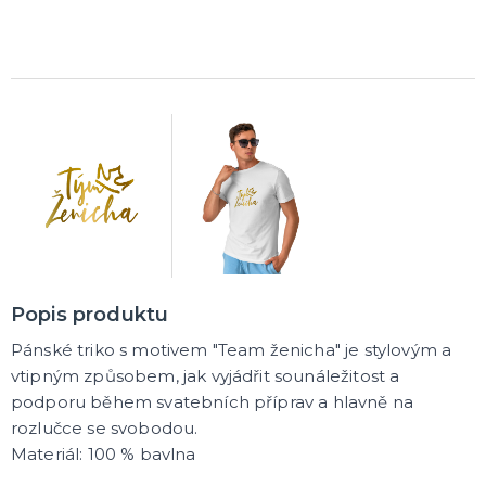
Čerti
Andělé
Vánoční kostýmy
Santa Claus
Dětské vánoční kostýmy
DALŠÍ KATEGORIE
VÁNOCE
Vánoční dekorace
Okrasné vánoční stužky
Vánoční girlandy
Vánoční konfety
Vánoční čepice a čelenky
Vánoční kostýmy pro dospělé
Vánoční kostýmy pro děti
Doplňky ke kostýmu
DALŠÍ KATEGORIE
SILVESTR
Silvestrovské dekorace
Popis produktu
Silvestr v barvách
Silvestrovské konfety
Pánské triko s motivem "Team ženicha" je stylovým a
Doplňky na silvestra
Silvestrovské dekorace na stůl
Silvestrovské závěsné dekorace
Silvestrovské balónky
DALŠÍ KATEGORIE
vtipným způsobem, jak vyjádřit sounáležitost a
podporu během svatebních příprav a hlavně na
KARNEVALOVÉ KOSTÝMY PRO DOSPĚLÉ
rozlučce se svobodou.
Andělé a čerti
Materiál: 100 % bavlna
Oktoberfest, Beerfest