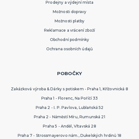
Prodejny a výdejní místa
SPORTOVNÍ VYBAVENÍ PRO FANOUŠKY
Oblečení a doplňky
Možnosti dopravy
Barvy, make-up, paruky
Možnosti platby
Výzdoba a dekorace
Reklamace a vrácení zboží
Obchodní podmínky
Ochrana osobních údajů
POBOČKY
Zakázková výroba & Dárky s potiskem - Praha 1, Křížovnická 8
Praha 1 - Florenc, Na Poříčí 33
Praha 2 - I. P. Pavlova, Lublaňská 52
Praha 2 - Náměstí Míru, Rumunská 21
Praha 5 - Anděl, Vltavská 28
Praha 7 - Strossmayerovo nám., Dukelských hrdinů 18