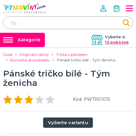
Vyberte si
Kategorie
12 poboček
Úvod
Originální dárky
Trička s potiskem
❤️ Rozlučky se svobodou ❤️
VALENTÝN
Rozlučka se svobodou
Pánské tričko bílé - Tým ženicha
Valentýnské doplňky
Balónky a helium
Pánské tričko bílé - Tým
Valentýnské dekorace
Dárky s potiskem
Valentýnské hry
ženicha
Valentýnské kostýmy
DALŠÍ KATEGORIE
Nafukování balónků
Půjčovna kostýmů
PÁLENÍ ČARODEJNIC
Kód: PWTR01015
Tabulky velikostí
Čarodejnické klobouky
Čarodejnické pláště
Čarodejnické kostýmy
Vyberte variantu
Strašidelná výzdoba a dekorace
Doplňky ke kostýmům
DALŠÍ KATEGORIE