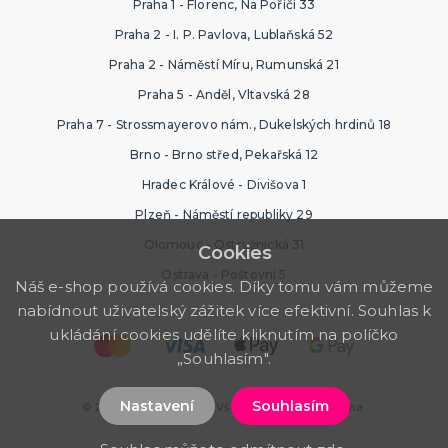
Praha 1 - Florenc, Na Poříčí 33
SPORTOVNÍ VYBAVENÍ PRO FANOUŠKY
Oblečení a doplňky
Praha 2 - I. P. Pavlova, Lublaňská 52
Barvy, make-up, paruky
Praha 2 - Náměstí Míru, Rumunská 21
Výzdoba a dekorace
Praha 5 - Anděl, Vltavská 28
Praha 7 - Strossmayerovo nám., Dukelských hrdinů 18
Brno - Brno střed, Pekařská 12
Hradec Králové - Divišova 1
Plzeň - Náměstí republiky 29
Olomouc - Ostružnická 31
Cookies
Ostrava - Poštovní 5
Náš e-shop používá cookies. Díky tomu vám můžeme
nabídnout uživatelský zážitek více efektivní. Souhlas k
ukládání cookies udělíte kliknutím na políčko
„Souhlasím".
Nastavení
Souhlasím
© 2026 Ptákoviny.com. Všechna práva vyhrazena.