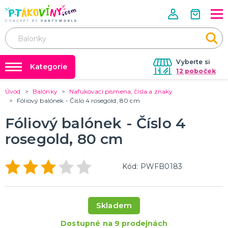
Vyberte si
Kategorie
12 poboček
Úvod
Balónky
Nafukovací písmena, čísla a znaky
❤️ Rozlučky se svobodou ❤️
VALENTÝN
Fóliový balónek - Číslo 4 rosegold, 80 cm
Valentýnské doplňky
Balónky a helium
Fóliový balónek - Číslo 4
Valentýnské dekorace
Dárky s potiskem
Valentýnské hry
rosegold, 80 cm
Valentýnské kostýmy
DALŠÍ KATEGORIE
Nafukování balónků
Půjčovna kostýmů
PÁLENÍ ČARODEJNIC
Kód: PWFB0183
Tabulky velikostí
Čarodejnické klobouky
Čarodejnické pláště
Čarodejnické kostýmy
Skladem
Strašidelná výzdoba a dekorace
Doplňky ke kostýmům
DALŠÍ KATEGORIE
Dostupné na 9 prodejnách