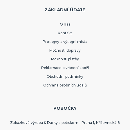
ZÁKLADNÍ ÚDAJE
HAVAJSKÁ PÁRTY
Havajské kostýmy
O nás
Havajské doplňky
Kontakt
Havajské věnce
Havajské sady
Havajské sukně
Havajské košile
Havajské dekorace
DALŠÍ KATEGORIE
Prodejny a výdejní místa
Možnosti dopravy
TEXTIL S POTISKEM
Možnosti platby
Pánská trička s potiskem
Dámská trička s potiskem
Reklamace a vrácení zboží
Trička PAT A MAT
Obchodní podmínky
Trička na flašku
Zástěry s potiskem
Kalhotky s potiskem
DALŠÍ KATEGORIE
Ochrana osobních údajů
SRANDIČKY A ŽERTÍKY
Zvířátka
Dekorace
POBOČKY
Kouzelnické triky
Kanadské žertíky
Prdy
Falešná zranění
DALŠÍ KATEGORIE
Zakázková výroba & Dárky s potiskem - Praha 1, Křížovnická 8