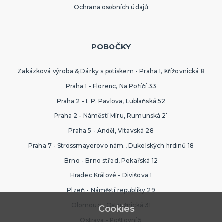
SPORTOVNÍ VYBAVENÍ PRO FANOUŠKY
Ochrana osobních údajů
Oblečení a doplňky
Barvy, make-up, paruky
Výzdoba a dekorace
POBOČKY
Zakázková výroba & Dárky s potiskem - Praha 1, Křížovnická 8
Praha 1 - Florenc, Na Poříčí 33
Praha 2 - I. P. Pavlova, Lublaňská 52
Praha 2 - Náměstí Míru, Rumunská 21
Praha 5 - Anděl, Vltavská 28
Praha 7 - Strossmayerovo nám., Dukelských hrdinů 18
Brno - Brno střed, Pekařská 12
Hradec Králové - Divišova 1
Plzeň - Náměstí republiky 29
Olomouc - Ostružnická 31
Cookies
Ostrava - Poštovní 5