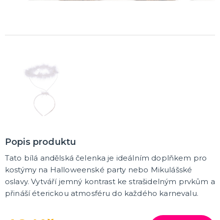
Čerti
Andělé
Vánoční kostýmy
Santa Claus
Dětské vánoční kostýmy
DALŠÍ KATEGORIE
VÁNOCE
Vánoční dekorace
Okrasné vánoční stužky
Vánoční girlandy
Vánoční konfety
Vánoční čepice a čelenky
Vánoční kostýmy pro dospělé
Vánoční kostýmy pro děti
Doplňky ke kostýmu
DALŠÍ KATEGORIE
SILVESTR
Silvestrovské dekorace
Popis produktu
Silvestr v barvách
Silvestrovské konfety
Tato bílá andělská čelenka je ideálním doplňkem pro
Doplňky na silvestra
Silvestrovské dekorace na stůl
Silvestrovské závěsné dekorace
Silvestrovské balónky
DALŠÍ KATEGORIE
kostýmy na Halloweenské party nebo Mikulášské
oslavy. Vytváří jemný kontrast ke strašidelným prvkům a
KARNEVALOVÉ KOSTÝMY PRO DOSPĚLÉ
přináší éterickou atmosféru do každého karnevalu.
Andělé a čerti
Oktoberfest, Beerfest