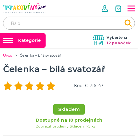
Vyberte si
Kategorie
12 poboček
Úvod
Čelenka – bílá svatozář
❤️ Rozlučky se svobodou ❤️
VALENTÝN
Valentýnské doplňky
Čelenka – bílá svatozář
Balónky a helium
Valentýnské dekorace
Dárky s potiskem
Valentýnské hry
Kód: GR16147
Valentýnské kostýmy
DALŠÍ KATEGORIE
Nafukování balónků
Půjčovna kostýmů
PÁLENÍ ČARODEJNIC
Výzdoba na klíč
Čarodejnické klobouky
Skladem
Čarodejnické pláště
Tabulky velikostí
Dostupné na 10 prodejnách
Čarodejnické kostýmy
Zobrazit prodejny
Skladem >5 ks
Strašidelná výzdoba a dekorace
Doplňky ke kostýmům
DALŠÍ KATEGORIE