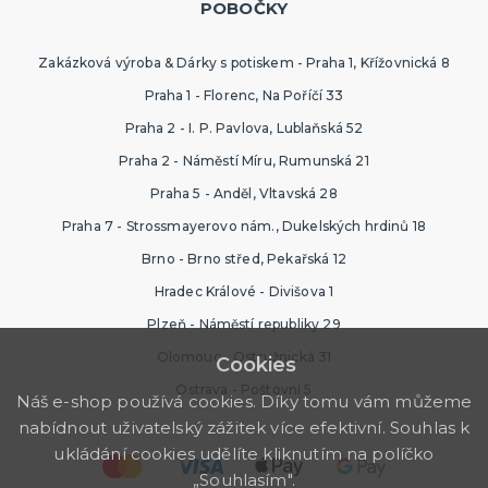
POBOČKY
SPORTOVNÍ VYBAVENÍ PRO FANOUŠKY
Oblečení a doplňky
Barvy, make-up, paruky
Zakázková výroba & Dárky s potiskem - Praha 1, Křížovnická 8
Výzdoba a dekorace
Praha 1 - Florenc, Na Poříčí 33
Praha 2 - I. P. Pavlova, Lublaňská 52
Praha 2 - Náměstí Míru, Rumunská 21
Praha 5 - Anděl, Vltavská 28
Praha 7 - Strossmayerovo nám., Dukelských hrdinů 18
Brno - Brno střed, Pekařská 12
Hradec Králové - Divišova 1
Plzeň - Náměstí republiky 29
Olomouc - Ostružnická 31
Cookies
Ostrava - Poštovní 5
Náš e-shop používá cookies. Díky tomu vám můžeme
nabídnout uživatelský zážitek více efektivní. Souhlas k
ukládání cookies udělíte kliknutím na políčko
„Souhlasím".