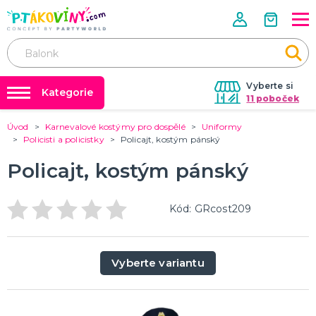
Vyberte si
Kategorie
11 poboček
Úvod
Karnevalové kostýmy pro dospělé
Uniformy
❤️ Rozlučky se svobodou ❤️
VALENTÝN
Policisti a policistky
Policajt, kostým pánský
Valentýnské doplňky
Balónky a helium
Policajt, kostým pánský
Valentýnské dekorace
Dárky s potiskem
Valentýnské hry
Valentýnské kostýmy
DALŠÍ KATEGORIE
Nafukování balónků
Kód: GRcost209
Půjčovna kostýmů
PÁLENÍ ČARODEJNIC
Tabulky velikostí
Čarodejnické klobouky
Vyberte variantu
Čarodejnické pláště
Čarodejnické kostýmy
Strašidelná výzdoba a dekorace
Doplňky ke kostýmům
DALŠÍ KATEGORIE