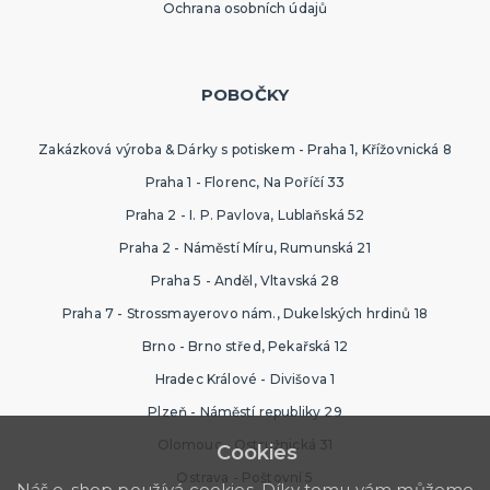
Ochrana osobních údajů
SPORTOVNÍ VYBAVENÍ PRO FANOUŠKY
Oblečení a doplňky
Barvy, make-up, paruky
Výzdoba a dekorace
POBOČKY
Zakázková výroba & Dárky s potiskem - Praha 1, Křížovnická 8
Praha 1 - Florenc, Na Poříčí 33
Praha 2 - I. P. Pavlova, Lublaňská 52
Praha 2 - Náměstí Míru, Rumunská 21
Praha 5 - Anděl, Vltavská 28
Praha 7 - Strossmayerovo nám., Dukelských hrdinů 18
Brno - Brno střed, Pekařská 12
Hradec Králové - Divišova 1
Plzeň - Náměstí republiky 29
Olomouc - Ostružnická 31
Cookies
Ostrava - Poštovní 5
Náš e-shop používá cookies. Díky tomu vám můžeme