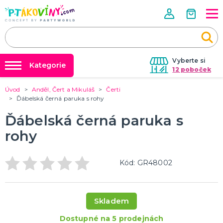
Vyberte si
Kategorie
12 poboček
Úvod
Anděl, Čert a Mikuláš
Čerti
❤️ Rozlučky se svobodou ❤️
VALENTÝN
Ďábelská černá paruka s rohy
Valentýnské doplňky
Balónky a helium
Ďábelská černá paruka s
Valentýnské dekorace
Dárky s potiskem
Valentýnské hry
rohy
Valentýnské kostýmy
DALŠÍ KATEGORIE
Nafukování balónků
Půjčovna kostýmů
PÁLENÍ ČARODEJNIC
Kód: GR48002
Výzdoba na klíč
Čarodejnické klobouky
Čarodejnické pláště
Tabulky velikostí
Čarodejnické kostýmy
Skladem
Strašidelná výzdoba a dekorace
Doplňky ke kostýmům
DALŠÍ KATEGORIE
Dostupné na 5 prodejnách