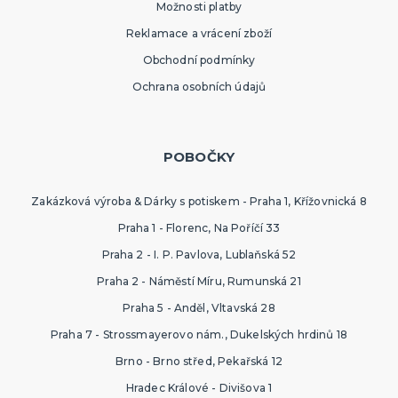
Možnosti platby
Hlavolamy
Bestsellery
Reklamace a vrácení zboží
Karetní a deskové hry pro děti
Obchodní podmínky
Rodinné hry
Partnerské hry
DALŠÍ KATEGORIE
Ochrana osobních údajů
MAKE-UP
Divadelní make-up
Klaunský make-up
POBOČKY
Hororové efekty
Svítící make-up
Barevné spreje
Tekutý latex
Dekorace na kůži
DALŠÍ KATEGORIE
Zakázková výroba & Dárky s potiskem - Praha 1, Křížovnická 8
Praha 1 - Florenc, Na Poříčí 33
PARUKY
Afro paruky
Praha 2 - I. P. Pavlova, Lublaňská 52
Dámské paruky
Praha 2 - Náměstí Míru, Rumunská 21
Pánské paruky
Praha 5 - Anděl, Vltavská 28
Knírky a vousy
Deluxe paruky
Barevné příčesky
DALŠÍ KATEGORIE
Praha 7 - Strossmayerovo nám., Dukelských hrdinů 18
KLOBOUKY A ČELENKY
Brno - Brno střed, Pekařská 12
Sombréra, cylindry, párty kloubouky
Hradec Králové - Divišova 1
Čelenky, uši, tykadla, minikloboučky a korunky