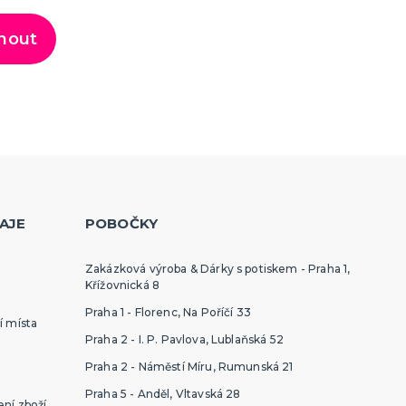
nout
AJE
POBOČKY
Zakázková výroba & Dárky s potiskem - Praha 1,
Křížovnická 8
Praha 1 - Florenc, Na Poříčí 33
í místa
Praha 2 - I. P. Pavlova, Lublaňská 52
Praha 2 - Náměstí Míru, Rumunská 21
Praha 5 - Anděl, Vltavská 28
ní zboží