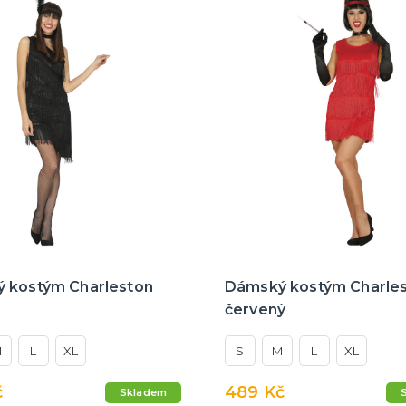
 kostým Charleston
Dámský kostým Charle
červený
M
L
XL
S
M
L
XL
č
489 Kč
Skladem