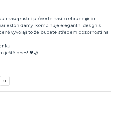
další kategorie
lé
Doplňky na silvestra
Silvestrovské dekorace na stůl
Silvestrovské závěsné dekorace
Silvestrovské balónky
ebo masopustní průvod s naším ohromujícím
arleston dámy kombinuje elegantní design s
Karnevalové masky
učeně vyvolají to že budete středem pozornosti na
.
Strašidelné masky
lenku
Dětské masky
m ještě dnes! 🖤🌙
Škrabošky
další kategorie
,
Gumové masky
Papírové masky
XL
Stolní hry
Hlavolamy
Bestsellery
Karetní a deskové hry pro děti
další kategorie
a znaky
Rodinné hry
Partnerské hry