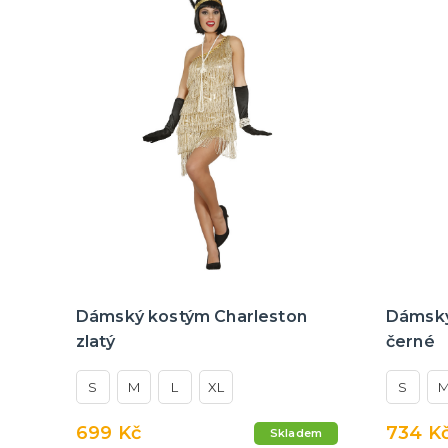
Dámský kostým Charleston
Dámský
zlatý
černé
S
M
L
XL
S
699 Kč
734 K
Skladem