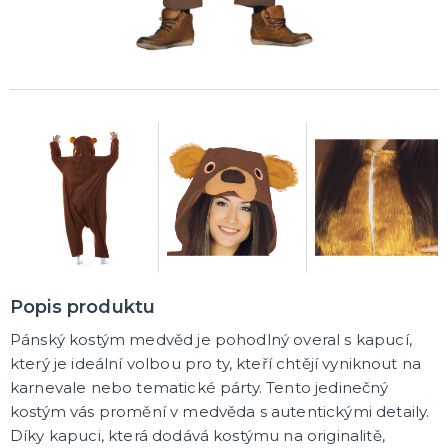
Čerti
Andělé
Vánoční kostýmy
Santa Claus
Dětské vánoční kostýmy
DALŠÍ KATEGORIE
VÁNOCE
Vánoční dekorace
Okrasné vánoční stužky
Vánoční girlandy
Vánoční konfety
Vánoční čepice a čelenky
Vánoční kostýmy pro dospělé
Vánoční kostýmy pro děti
Doplňky ke kostýmu
DALŠÍ KATEGORIE
SILVESTR
Silvestrovské dekorace
Silvestr v barvách
Popis produktu
Silvestrovské konfety
Doplňky na silvestra
Silvestrovské dekorace na stůl
Silvestrovské závěsné dekorace
Silvestrovské balónky
DALŠÍ KATEGORIE
Pánský kostým medvěd je pohodlný overal s kapucí,
který je ideální volbou pro ty, kteří chtějí vyniknout na
KARNEVALOVÉ KOSTÝMY PRO DOSPĚLÉ
karnevale nebo tematické párty. Tento jedinečný
Andělé a čerti
kostým vás promění v medvěda s autentickými detaily.
Oktoberfest, Beerfest
Díky kapuci, která dodává kostýmu na originalitě,