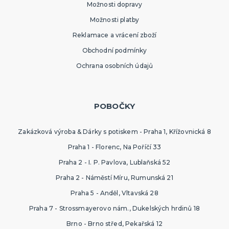
SPORTOVNÍ VYBAVENÍ PRO FANOUŠKY
Možnosti dopravy
Oblečení a doplňky
Možnosti platby
Barvy, make-up, paruky
Reklamace a vrácení zboží
Výzdoba a dekorace
Obchodní podmínky
Ochrana osobních údajů
POBOČKY
Zakázková výroba & Dárky s potiskem - Praha 1, Křížovnická 8
Praha 1 - Florenc, Na Poříčí 33
Praha 2 - I. P. Pavlova, Lublaňská 52
Praha 2 - Náměstí Míru, Rumunská 21
Praha 5 - Anděl, Vltavská 28
Praha 7 - Strossmayerovo nám., Dukelských hrdinů 18
Brno - Brno střed, Pekařská 12