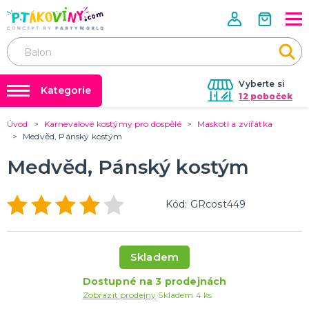
Vyberte si
Kategorie
12 poboček
Úvod
Karnevalové kostýmy pro dospělé
Maskoti a zvířátka
❤️ Rozlučky se svobodou ❤️
VALENTÝN
Medvěd, Pánský kostým
Valentýnské doplňky
Balónky a helium
Medvěd, Pánský kostým
Valentýnské dekorace
Dárky s potiskem
Valentýnské hry
Valentýnské kostýmy
DALŠÍ KATEGORIE
Nafukování balónků
Kód: GRcost449
Půjčovna kostýmů
PÁLENÍ ČARODEJNIC
Tabulky velikostí
Čarodejnické klobouky
Skladem
Čarodejnické pláště
Čarodejnické kostýmy
Dostupné na 3 prodejnách
Strašidelná výzdoba a dekorace
Doplňky ke kostýmům
DALŠÍ KATEGORIE
Zobrazit prodejny
Skladem 4 ks