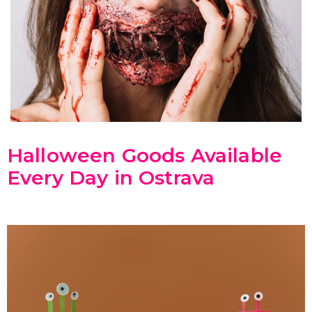
HAVAJSKÁ PÁRTY
Havajské kostýmy
Havajské doplňky
Havajské věnce
Havajské sady
Havajské sukně
Havajské košile
Havajské dekorace
DALŠÍ KATEGORIE
TEXTIL S POTISKEM
Pánská trička s potiskem
Halloween Goods Available
Dámská trička s potiskem
Every Day in Ostrava
Trička PAT A MAT
Trička na flašku
Zástěry s potiskem
Kalhotky s potiskem
DALŠÍ KATEGORIE
SRANDIČKY A ŽERTÍKY
Zvířátka
Dekorace
Kouzelnické triky
Kanadské žertíky
Prdy
Falešná zranění
DALŠÍ KATEGORIE