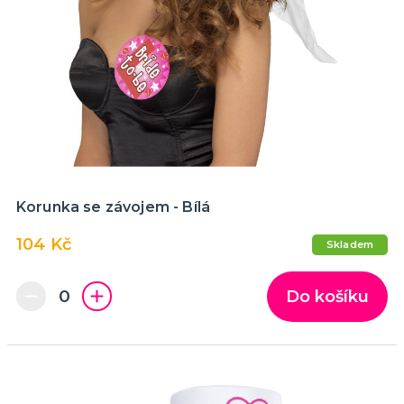
Doktoři a sestřičky
Hippie kostýmy
Pirátské kostýmy
Sexy kostýmy
Čarodějnické kostýmy
Prohibice
Vánoční kostýmy
Jeptišky a kněží
Uniformy
Upíří kostýmy
Zombie kostýmy
Divoký západ
Klaunské a cirkusové kostýmy
Disco a retro kostýmy
Historické kostýmy
St. Patrick
Vtipné kostýmy
Filmové a pohádkové kostýmy
Maskoti a zvířátka
Morphsuity - "Druhá kůže"
Slavné osobnosti
Cesta kolem světa
Pánské obleky
Vesmír a UFO
Poslední zvonění
DALŠÍ KATEGORIE
KARNEVALOVÉ KOSTÝMY PRO DĚTI
Kostýmy pro kluky
Kostýmy pro holky
Zvířátka
Doplňky pro děti
DALŠÍ KATEGORIE
DOPLŇKY KE KOSTÝMŮM
Korunka se závojem - Bílá
Zuby
Brýle
104 Kč
Skladem
Další doplňky
Piráti a námořníci
Kovbojové a indiáni
Punčochy, legíny, podvazky, rukavice
Kontaktní čočky - barevné
Dočasné tetování
Umělé řasy
Tylové sukénky
Péřová boa
Doktoři a sestřičky
Prohibice a mafiáni
Hippie a retro
Uniformy
Prague Pride
Zvířátka
Uši a nosy
Křídla
Zbraně, brnění a helmy
Klauni
Hole, hůlky a košťata
Nafukovací doplňky
Párty poncha
Vějíře
Cesta kolem světa
Vtipné roušky
DALŠÍ KATEGORIE
Do košíku
KARNEVALOVÉ MASKY
Strašidelné masky
Dětské masky
Škrabošky
Gumové masky
Papírové masky
DALŠÍ KATEGORIE