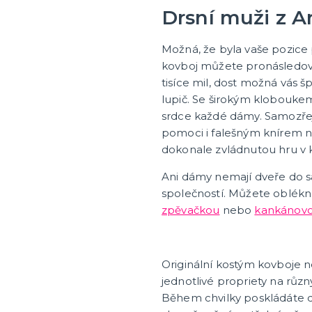
Drsní muži z A
Klobouky a čelenky
ruky
Sombréra, cylindry, párty 
Možná, že byla vaše pozice 
paruky
Čelenky, uši, tykadla, mini
kovboj můžete pronásledova
a korunky
paruky
tisíce mil, dost možná vás š
tegorie
 vousy
paruky
 příčesky
lupič. Se širokým kloboukem
srdce každé dámy. Samozřej
pomoci i falešným knírem 
ky a žertíky
Sportovní vybavení pro
dokonale zvládnutou hru v 
fanoušky
Ani dámy nemají dveře do s
Oblečení a doplňky
e
společností. Můžete oblék
Barvy, make-up, paruky
cké triky
zpěvačkou
nebo
kankánovo
Výzdoba a dekorace
tegorie
é žertíky
zranění
Originální kostým kovboje n
jednotlivé propriety na růz
Během chvilky poskládáte d