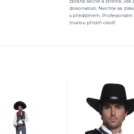
zbraně sečné a střelné, vše 
dokonalosti. Nechte se zláka
s předstihem. Profesionální 
trvalou přízeň okolí!