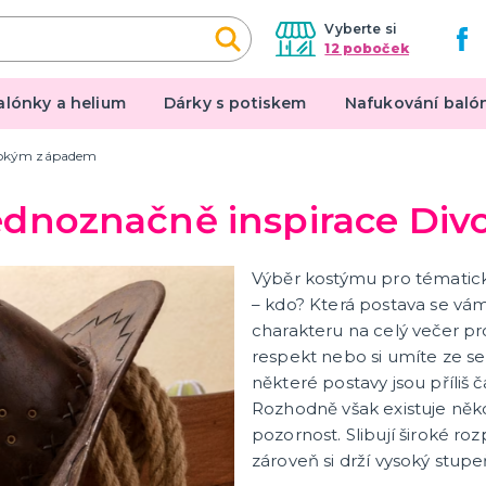
Vyberte si
12 poboček
alónky a helium
Dárky s potiskem
Nafukování baló
ivokým západem
čarodejnic
Rozlučka se svobodou
Jednoznačně inspirace D
nické klobouky
Další doplňky
ické pláště
Doplňky pro nevěstu
Výběr kostýmu pro tématick
nické kostýmy
Doplňky pro ženicha
– kdo? Která postava se vám n
tegorie
další kategorie
elná výzdoba a dekorace
 ke kostýmům
Doplňky pro družičky
Doplňky pro mládence
Balónky a girlandy
Výzdoba a dekorace
Fotokoutek
Originální dárky
Společenské hry
charakteru na celý večer pro
respekt nebo si umíte ze seb
Čert a Mikuláš
Vánoce
některé postavy jsou příliš č
Rozhodně však existuje někol
Vánoční dekorace
pozornost. Slibují široké ro
Okrasné vánoční stužky
zároveň si drží vysoký stupeň
Vánoční girlandy