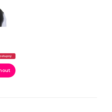
ostupný
nout