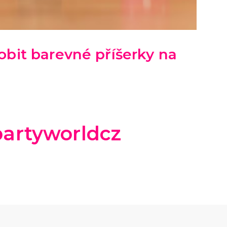
obit barevné příšerky na
artyworldcz