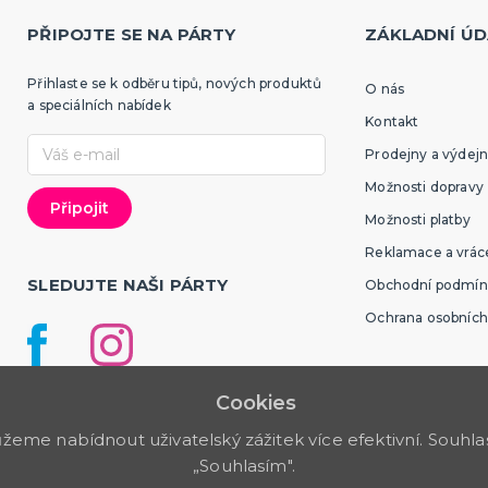
PŘIPOJTE SE NA PÁRTY
ZÁKLADNÍ ÚD
Přihlaste se k odběru tipů, nových produktů
O nás
a speciálních nabídek
Kontakt
Prodejny a výdejn
Možnosti dopravy
Možnosti platby
Reklamace a vráce
SLEDUJTE NAŠI PÁRTY
Obchodní podmín
Ochrana osobních
Cookies
me nabídnout uživatelský zážitek více efektivní. Souhlas 
„Souhlasím".