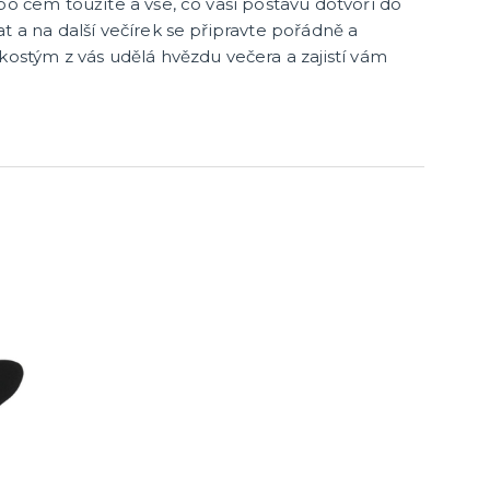
po čem toužíte a vše, co vaší postavu dotvoří do
t a na další večírek se připravte pořádně a
kostým z vás udělá hvězdu večera a zajistí vám