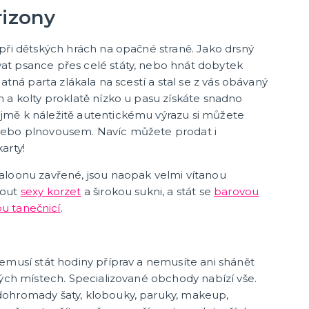
rizony
Havajská párty
kloubouky
Havajské kostýmy
při dětských hrách na opačné straně. Jako drsný
kloboučky
Havajské doplňky
t psance přes celé státy, nebo hnát dobytek
Havajské věnce
patná parta zlákala na scestí a stal se z vás obávaný
další kategorie
Havajské sady
Havajské sukně
Havajské košile
Havajské dekorace
 a kolty proklatě nízko u pasu získáte snadno
mě k náležitě autentickému výrazu si můžete
nebo plnovousem. Navíc můžete prodat i
karty!
aloonu zavřené, jsou naopak velmi vítanou
nout
sexy korzet
a širokou sukni, a stát se
barovou
u tanečnicí
.
emusí stát hodiny příprav a nemusíte ani shánět
ných místech. Specializované obchody nabízí vše.
ohromady šaty, klobouky, paruky, makeup,