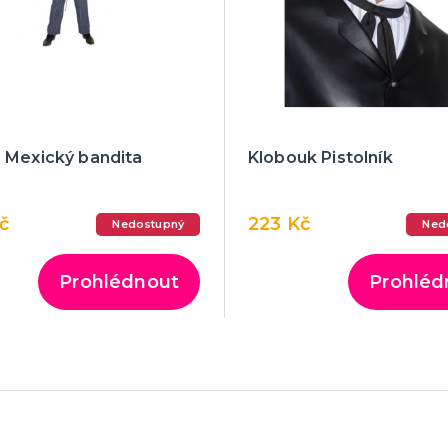
 Mexický bandita
Klobouk Pistolník
Kč
223 Kč
Nedostupný
Ned
Prohlédnout
Prohléd