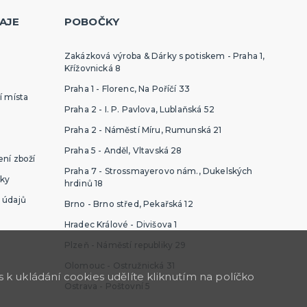
AJE
POBOČKY
Zakázková výroba & Dárky s potiskem - Praha 1,
Křížovnická 8
Praha 1 - Florenc, Na Poříčí 33
í místa
Praha 2 - I. P. Pavlova, Lublaňská 52
Praha 2 - Náměstí Míru, Rumunská 21
Praha 5 - Anděl, Vltavská 28
ní zboží
Praha 7 - Strossmayerovo nám., Dukelských
ky
hrdinů 18
 údajů
Brno - Brno střed, Pekařská 12
Hradec Králové - Divišova 1
Plzeň - Náměstí republiky 29
Olomouc - Ostružnická 31
k ukládání cookies udělíte kliknutím na políčko
Ostrava - Poštovní 5