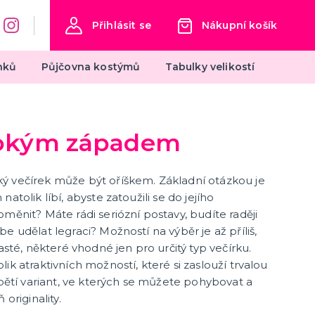
Přihlásit se
Nákupní košík
nků
Půjčovna kostýmů
Tabulky velikostí
Oktoberfest
ivokým západem
Dámské kostýmy na Oktoberfest
Výzdoba na Oktoberfest
ý večírek může být oříškem. Základní otázkou je
Klobouky na Oktoberfest
atolik líbí, abyste zatoužili se do jejího
další kategorie
Pánské kostýmy na Oktoberfest
Doplňky na Oktoberfest
měnit? Máte rádi seriózní postavy, budíte raději
e udělat legraci? Možností na výběr je až příliš,
Silvestr
asté, některé vhodné jen pro určitý typ večírku.
ik atraktivních možností, které si zaslouží trvalou
Silvestrovské dekorace
zpětí variant, ve kterých se můžete pohybovat a
Silvestr v barvách
 originality.
Silvestrovské konfety