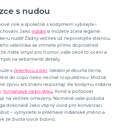
další kategorie
lé
Doplňky na silvestra
Silvestrovské dekorace na stůl
Silvestrovské závěsné dekorace
Silvestrovské balónky
ezce s nudou
nové role a společně s kostýmem vybírejte i
Karnevalové masky
o chování. Jako
indiáni
si můžete zcela legálně
keru nudě! Žádný večírek už neprostojíte stranou,
Strašidelné masky
ného válečníka se vrhnete přímo doprostřed
Dětské masky
 že máte smysl pro humor, vaše okolí to ocení a
Škrabošky
 myslí na sebemenší detaily.
další kategorie
,
Gumové masky
Papírové masky
ouze s
čelenkou z per
. Ideální je dlouhá černá
splést do copů nebo nechat rozpuštěnou. Možná
ně zprvu ani známí nepoznají. Ke kostýmu indiána
Stolní hry
y
,
tomahawk nebo dýku
. Koně si pořizovat
Hlavolamy
stup na večírek omezený. Nicméně vaše podoba
Bestsellery
a dokonalá! Jako vtipný úvod pro konverzaci
Karetní a deskové hry pro děti
ribut – vymyslete si přiléhavé indiánské jméno a
další kategorie
a znaky
Rodinné hry
Partnerské hry
k ze života lovce bizonů.