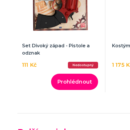
Set Divoký západ - Pistole a
Kostým
odznak
111 Kč
1 175 
Nedostupný
Prohlédnout