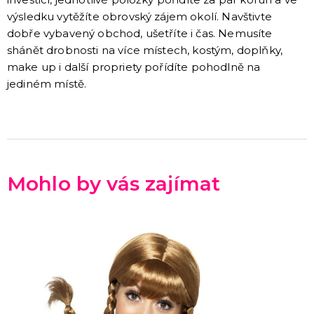
Hlavolamy
výsledku vytěžíte obrovský zájem okolí. Navštivte
Bestsellery
dobře vybavený obchod, ušetříte i čas. Nemusíte
Karetní a deskové hry pro děti
shánět drobnosti na více místech, kostým, doplňky,
Rodinné hry
Partnerské hry
DALŠÍ KATEGORIE
make up i další propriety pořídíte pohodlně na
jediném místě.
MAKE-UP
Divadelní make-up
Klaunský make-up
Hororové efekty
Svítící make-up
Barevné spreje
Tekutý latex
Dekorace na kůži
DALŠÍ KATEGORIE
Mohlo by vás zajímat
PARUKY
Afro paruky
Dámské paruky
Pánské paruky
Knírky a vousy
Deluxe paruky
Barevné příčesky
DALŠÍ KATEGORIE
KLOBOUKY A ČELENKY
Sombréra, cylindry, párty kloubouky
Čelenky, uši, tykadla, minikloboučky a korunky