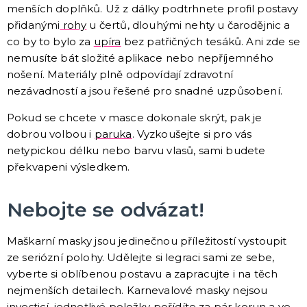
menších doplňků. Už z dálky podtrhnete profil postavy
ORIGINÁLNÍ DÁRKY
přidanými
rohy
u čertů, dlouhými nehty u čarodějnic a
Bytové a módní doplňky s potiskem
co by to bylo za
upíra
bez patřičných tesáků. Ani zde se
Zástěry s potiskem
nemusíte bát složité aplikace nebo nepříjemného
Polštáře
nošení. Materiály plně odpovídají zdravotní
Šerpy
Nažehlovačky
Trička s potiskem
Dárky pro ženy
Dárky pro muže
Hrníčky
Placky
Papírová přáníčka
DALŠÍ KATEGORIE
nezávadností a jsou řešené pro snadné uzpůsobení.
PÁRTY DOPLŇKY
Pokud se chcete v masce dokonale skrýt, pak je
Šerpy s potiskem
dobrou volbou i
paruka
. Vyzkoušejte si pro vás
Svíčky
netypickou délku nebo barvu vlasů, sami budete
Dekorační závěsy
překvapeni výsledkem.
Zápichy do dortu
Balónky a svíčky
Helium
Girlandy a dekorace
Svatební dekorace
Narozeninové doplňky a dekorace
Párty nádobí
Párty brčka
Fotokoutek
Dárková balení
Párty pro miminka
Svítící dekorace
Stuhy a stužky
DALŠÍ KATEGORIE
Nebojte se odvázat!
BALÓNKY
Doplňky k balónkům
Hélium
Maškarní masky jsou jedinečnou příležitostí vystoupit
Fóliové balónky
ze seriózní polohy. Udělejte si legraci sami ze sebe,
Latexové balónky
Obří balónky
Nafukovací písmena, čísla a znaky
DALŠÍ KATEGORIE
vyberte si oblíbenou postavu a zapracujte i na těch
nejmenších detailech. Karnevalové masky nejsou
STOLNÍ HRY
investicí, jednotlivé položky pořídíte za pár korun a ve