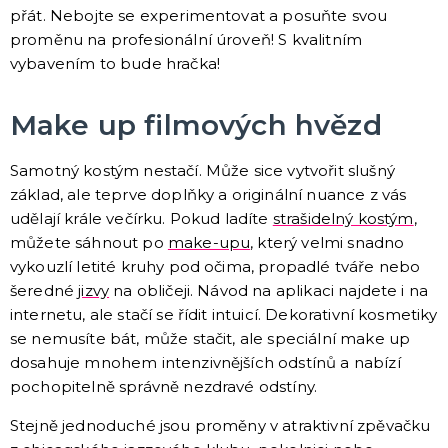
přát. Nebojte se experimentovat a posuňte svou
Čerti
proměnu na profesionální úroveň! S kvalitním
Andělé
vybavením to bude hračka!
Vánoční kostýmy
Santa Claus
Dětské vánoční kostýmy
DALŠÍ KATEGORIE
VÁNOCE
Make up filmových hvězd
Vánoční dekorace
Okrasné vánoční stužky
Samotný kostým nestačí. Může sice vytvořit slušný
Vánoční girlandy
základ, ale teprve doplňky a originální nuance z vás
Vánoční konfety
Vánoční čepice a čelenky
Vánoční kostýmy pro dospělé
Vánoční kostýmy pro děti
Doplňky ke kostýmu
DALŠÍ KATEGORIE
udělají krále večírku. Pokud ladíte
strašidelný kostým
,
můžete sáhnout po
make-upu
, který velmi snadno
SILVESTR
vykouzlí letité kruhy pod očima, propadlé tváře nebo
Silvestrovské dekorace
šeredné
jizvy
na obličeji. Návod na aplikaci najdete i na
Silvestr v barvách
Silvestrovské konfety
internetu, ale stačí se řídit intuicí. Dekorativní kosmetiky
Doplňky na silvestra
Silvestrovské dekorace na stůl
Silvestrovské závěsné dekorace
Silvestrovské balónky
DALŠÍ KATEGORIE
se nemusíte bát, může stačit, ale speciální make up
dosahuje mnohem intenzivnějších odstínů a nabízí
KARNEVALOVÉ KOSTÝMY PRO DOSPĚLÉ
pochopitelně správně nezdravé odstíny.
Andělé a čerti
Stejně jednoduché jsou proměny v atraktivní zpěvačku
Oktoberfest, Beerfest