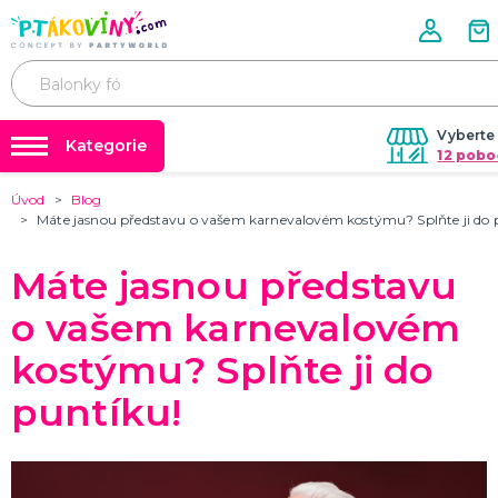
Vyberte 
Kategorie
12 pobo
Úvod
Blog
❤️ Rozlučky se svobodou ❤️
VALENTÝN
Máte jasnou představu o vašem karnevalovém kostýmu? Splňte ji do 
Valentýnské doplňky
Balónky a helium
Valentýnské dekorace
Máte jasnou představu
Dárky s potiskem
Valentýnské hry
Valentýnské kostýmy
DALŠÍ KATEGORIE
Nafukování balónků
o vašem karnevalovém
Půjčovna kostýmů
kostýmu? Splňte ji do
PÁLENÍ ČARODEJNIC
Výzdoba na klíč
Čarodejnické klobouky
puntíku!
Čarodejnické pláště
Tabulky velikostí
Čarodejnické kostýmy
Strašidelná výzdoba a dekorace
Doplňky ke kostýmům
DALŠÍ KATEGORIE