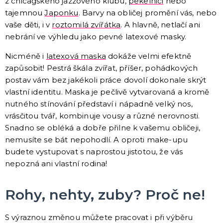
z chicagského jazzového klubu,
pekelnici
nebo
Doktoři a sestřičky
Hippie kostýmy
Pirátské kostýmy
Sexy kostýmy
Čarodějnické kostýmy
Prohibice
Vánoční kostýmy
Jeptišky a kněží
Uniformy
Upíří kostýmy
Zombie kostýmy
Divoký západ
Klaunské a cirkusové kostýmy
Disco a retro kostýmy
Historické kostýmy
St. Patrick
Vtipné kostýmy
Filmové a pohádkové kostýmy
Maskoti a zvířátka
Morphsuity - "Druhá kůže"
Slavné osobnosti
Cesta kolem světa
Pánské obleky
Vesmír a UFO
Poslední zvonění
DALŠÍ KATEGORIE
tajemnou
Japonku
. Barvy na obličej promění vás, nebo
vaše děti, i v
roztomilá zvířátka
. A hlavně, netlačí ani
KARNEVALOVÉ KOSTÝMY PRO DĚTI
nebrání ve výhledu jako pevné latexové masky.
Kostýmy pro kluky
Nicméně i
latexová maska
dokáže velmi efektně
Kostýmy pro holky
zapůsobit! Pestrá škála zvířat, příšer, pohádkových
Zvířátka
Doplňky pro děti
DALŠÍ KATEGORIE
postav vám bez jakékoli práce dovolí dokonale skrýt
vlastní identitu. Maska je pečlivě vytvarovaná a kromě
DOPLŇKY KE KOSTÝMŮM
nutného stínování představí i nápadně velký nos,
Zuby
vrásčitou tvář, kombinuje vousy a různé nerovnosti.
Brýle
Snadno se obléká a dobře přilne k vašemu obličeji,
Další doplňky
nemusíte se bát nepohodlí. A oproti make-upu
Piráti a námořníci
Kovbojové a indiáni
Punčochy, legíny, podvazky, rukavice
Kontaktní čočky - barevné
Dočasné tetování
Umělé řasy
Tylové sukénky
Péřová boa
Doktoři a sestřičky
Prohibice a mafiáni
Hippie a retro
Uniformy
Prague Pride
Zvířátka
Uši a nosy
Křídla
Zbraně, brnění a helmy
Klauni
Hole, hůlky a košťata
Nafukovací doplňky
Párty poncha
Vějíře
Cesta kolem světa
Vtipné roušky
DALŠÍ KATEGORIE
budete vystupovat s naprostou jistotou, že vás
nepozná ani vlastní rodina!
KARNEVALOVÉ MASKY
Strašidelné masky
Rohy, nehty, zuby? Proč ne!
Dětské masky
Škrabošky
Gumové masky
Papírové masky
DALŠÍ KATEGORIE
S výraznou změnou můžete pracovat i při výběru