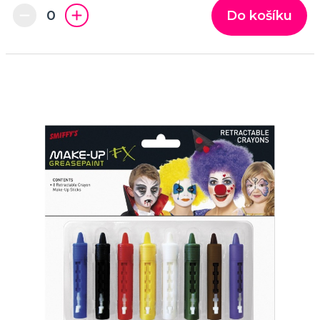
SPORTOVNÍ VYBAVENÍ PRO FANOUŠKY
Do košíku
Oblečení a doplňky
Barvy, make-up, paruky
Výzdoba a dekorace