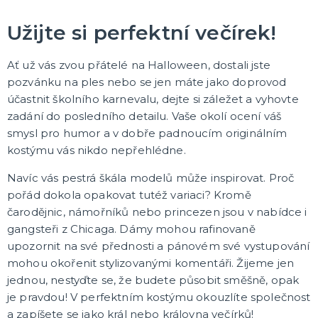
ORIGINÁLNÍ DÁRKY
Užijte si perfektní večírek!
Bytové a módní doplňky s potiskem
Zástěry s potiskem
Ať už vás zvou přátelé na Halloween, dostali jste
Polštáře
pozvánku na ples nebo se jen máte jako doprovod
Šerpy
Nažehlovačky
Trička s potiskem
Dárky pro ženy
Dárky pro muže
Hrníčky
Placky
Papírová přáníčka
DALŠÍ KATEGORIE
účastnit školního karnevalu, dejte si záležet a vyhovte
zadání do posledního detailu. Vaše okolí ocení váš
PÁRTY DOPLŇKY
smysl pro humor a v dobře padnoucím originálním
Šerpy s potiskem
kostýmu vás nikdo nepřehlédne.
Svíčky
Dekorační závěsy
Navíc vás pestrá škála modelů může inspirovat. Proč
Zápichy do dortu
Balónky a svíčky
Helium
Girlandy a dekorace
Svatební dekorace
Narozeninové doplňky a dekorace
Párty nádobí
Párty brčka
Fotokoutek
Dárková balení
Párty pro miminka
Svítící dekorace
Stuhy a stužky
DALŠÍ KATEGORIE
pořád dokola opakovat tutéž variaci? Kromě
čarodějnic, námořníků nebo princezen jsou v nabídce i
BALÓNKY
gangsteři z Chicaga. Dámy mohou rafinovaně
Doplňky k balónkům
upozornit na své přednosti a pánovém své vystupování
Hélium
Fóliové balónky
mohou okořenit stylizovanými komentáři. Žijeme jen
Latexové balónky
Obří balónky
Nafukovací písmena, čísla a znaky
DALŠÍ KATEGORIE
jednou, nestyďte se, že budete působit směšně, opak
je pravdou! V perfektním kostýmu okouzlíte společnost
STOLNÍ HRY
a zapíšete se jako král nebo královna večírků!