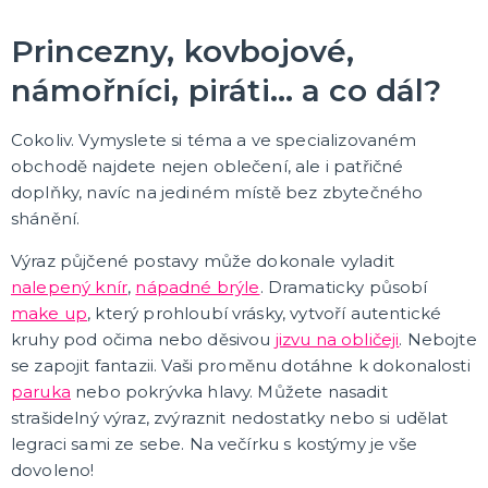
Doktoři a sestřičky
Hippie kostýmy
Pirátské kostýmy
Sexy kostýmy
Čarodějnické kostýmy
Prohibice
Vánoční kostýmy
Jeptišky a kněží
Uniformy
Upíří kostýmy
Zombie kostýmy
Divoký západ
Klaunské a cirkusové kostýmy
Disco a retro kostýmy
Historické kostýmy
St. Patrick
Vtipné kostýmy
Filmové a pohádkové kostýmy
Maskoti a zvířátka
Morphsuity - "Druhá kůže"
Slavné osobnosti
Cesta kolem světa
Pánské obleky
Vesmír a UFO
Poslední zvonění
DALŠÍ KATEGORIE
Princezny, kovbojové,
KARNEVALOVÉ KOSTÝMY PRO DĚTI
námořníci, piráti… a co dál?
Kostýmy pro kluky
Kostýmy pro holky
Cokoliv. Vymyslete si téma a ve specializovaném
Zvířátka
obchodě najdete nejen oblečení, ale i patřičné
Doplňky pro děti
DALŠÍ KATEGORIE
doplňky, navíc na jediném místě bez zbytečného
shánění.
DOPLŇKY KE KOSTÝMŮM
Zuby
Výraz půjčené postavy může dokonale vyladit
Brýle
nalepený knír
,
nápadné brýle
. Dramaticky působí
Další doplňky
make up
, který prohloubí vrásky, vytvoří autentické
Piráti a námořníci
Kovbojové a indiáni
Punčochy, legíny, podvazky, rukavice
Kontaktní čočky - barevné
Dočasné tetování
Umělé řasy
Tylové sukénky
Péřová boa
Doktoři a sestřičky
Prohibice a mafiáni
Hippie a retro
Uniformy
Prague Pride
Zvířátka
Uši a nosy
Křídla
Zbraně, brnění a helmy
Klauni
Hole, hůlky a košťata
Nafukovací doplňky
Párty poncha
Vějíře
Cesta kolem světa
Vtipné roušky
DALŠÍ KATEGORIE
kruhy pod očima nebo děsivou
jizvu na obličeji
. Nebojte
se zapojit fantazii. Vaši proměnu dotáhne k dokonalosti
KARNEVALOVÉ MASKY
paruka
nebo pokrývka hlavy. Můžete nasadit
Strašidelné masky
strašidelný výraz, zvýraznit nedostatky nebo si udělat
Dětské masky
legraci sami ze sebe. Na večírku s kostýmy je vše
Škrabošky
dovoleno!
Gumové masky
Papírové masky
DALŠÍ KATEGORIE