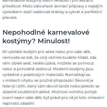
karnevalové kostýmy všech velikostí i pro každou
Čerti
příležitost. Místo zdlouhavé domácí přípravy s nejistým
Andělé
výsledkem stačí nalistovat stránky a vybrat si perfektní
Vánoční kostýmy
Santa Claus
Dětské vánoční kostýmy
DALŠÍ KATEGORIE
převlek.
VÁNOCE
Nepohodlné karnevalové
Vánoční dekorace
Okrasné vánoční stužky
kostýmy? Minulost!
Vánoční girlandy
Vánoční konfety
Vánoční čepice a čelenky
Vánoční kostýmy pro dospělé
Vánoční kostýmy pro děti
Doplňky ke kostýmu
DALŠÍ KATEGORIE
Ať vybíráte kostým pro sebe nebo pro vaše děti,
nemusíte se bát, že celý večírek budete hlídat, zda
SILVESTR
vám oblek sedí, nesklouzává, můžete se pohnout
Silvestrovské dekorace
nebo si pohodlně sednout. Moderní kostýmy jsou
Silvestr v barvách
vyráběné z praktických materiálů. Nemačkají se,
Silvestrovské konfety
Doplňky na silvestra
Silvestrovské dekorace na stůl
Silvestrovské závěsné dekorace
Silvestrovské balónky
DALŠÍ KATEGORIE
v místech ohybu se pružně přizpůsobí. Šikovně je
řešený i střih, který vám dovolí tančit nebo jakkoliv se
KARNEVALOVÉ KOSTÝMY PRO DOSPĚLÉ
účastnit soutěžních aktivit. Možnost volného pohyb
Andělé a čerti
ocení nejen vaše děti, byť právě pro ně je toto omezení
Oktoberfest, Beerfest
naprosto zásadní.