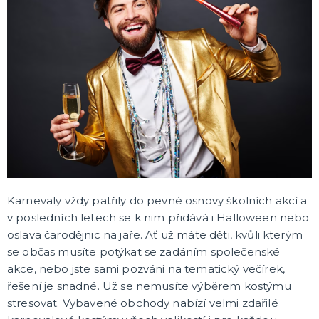
ROZLUČKA SE SVOBODOU
Další doplňky
Doplňky pro nevěstu
Doplňky pro ženicha
Doplňky pro družičky
Doplňky pro mládence
Balónky a girlandy
Výzdoba a dekorace
Fotokoutek
Originální dárky
Společenské hry
DALŠÍ KATEGORIE
OKTOBERFEST
Dámské kostýmy na Oktoberfest
Výzdoba na Oktoberfest
Klobouky na Oktoberfest
Pánské kostýmy na Oktoberfest
Doplňky na Oktoberfest
DALŠÍ KATEGORIE
Karnevaly vždy patřily do pevné osnovy školních akcí a
HALLOWEENSKÉ KOSTÝMY A DOPLŇKY
v posledních letech se k nim přidává i Halloween nebo
Dámské Halloweenské kostýmy
oslava čarodějnic na jaře. Ať už máte děti, kvůli kterým
Pánské Halloweenské kostýmy
se občas musíte potýkat se zadáním společenské
Dětské Halloweenské kostýmy
Doplňky ke kostýmům
Výzdoba a dekorace
Halloweenské balónky
DALŠÍ KATEGORIE
akce, nebo jste sami pozváni na tematický večírek,
řešení je snadné. Už se nemusíte výběrem kostýmu
ANDĚL, ČERT A MIKULÁŠ
stresovat. Vybavené obchody nabízí velmi zdařilé
Mikuláš