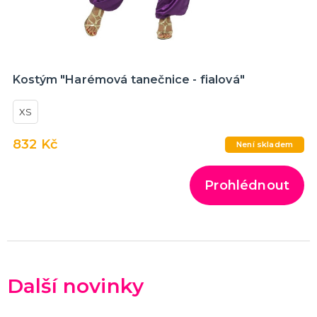
Kostým "Harémová tanečnice - fialová"
XS
832 Kč
Není skladem
Prohlédnout
Další novinky