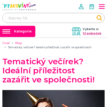
Vyberte si
Kategorie
12 poboček
Úvod
Blog
❤️ Rozlučky se svobodou ❤️
VALENTÝN
Tematický večírek? Ideální příležitost zazářit ve společnosti!
Valentýnské doplňky
Balónky a helium
Valentýnské dekorace
Tematický večírek?
Dárky s potiskem
Valentýnské hry
Valentýnské kostýmy
DALŠÍ KATEGORIE
Nafukování balónků
Ideální příležitost
Půjčovna kostýmů
zazářit ve společnosti!
PÁLENÍ ČARODEJNIC
Tabulky velikostí
Čarodejnické klobouky
Čarodejnické pláště
Čarodejnické kostýmy
Strašidelná výzdoba a dekorace
Doplňky ke kostýmům
DALŠÍ KATEGORIE