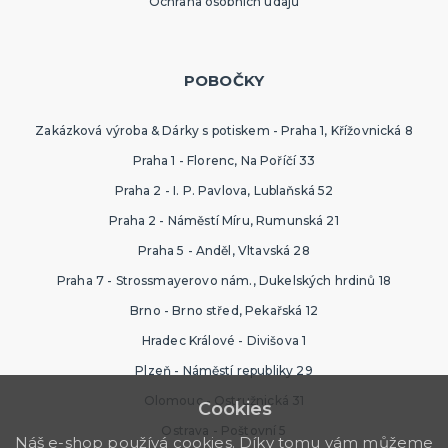
Ochrana osobních údajů
POBOČKY
Zakázková výroba & Dárky s potiskem - Praha 1, Křížovnická 8
Praha 1 - Florenc, Na Poříčí 33
Praha 2 - I. P. Pavlova, Lublaňská 52
Praha 2 - Náměstí Míru, Rumunská 21
Praha 5 - Anděl, Vltavská 28
Praha 7 - Strossmayerovo nám., Dukelských hrdinů 18
Brno - Brno střed, Pekařská 12
Hradec Králové - Divišova 1
Plzeň - Náměstí republiky 29
Olomouc - Ostružnická 31
Cookies
Ostrava - Poštovní 5
Náš e-shop používá cookies. Díky tomu vám můžeme