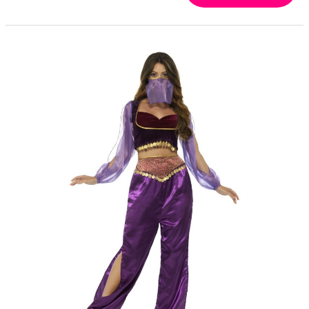
SPORTOVNÍ VYBAVENÍ PRO FANOUŠKY
Oblečení a doplňky
Barvy, make-up, paruky
Výzdoba a dekorace