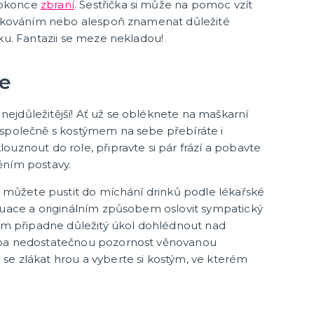
dokonce
zbraní
. Sestřička si může na pomoc vzít
Havajská párty
 očkováním nebo alespoň znamenat důležité
íku. Fantazii se meze nekladou!
kloubouky
Havajské kostýmy
kloboučky
Havajské doplňky
Havajské věnce
le
další kategorie
Havajské sady
Havajské sukně
Havajské košile
Havajské dekorace
ejdůležitější! Ať už se obléknete na maškarní
 společně s kostýmem na sebe přebíráte i
ouznout do role, připravte si pár frází a pobavte
ěním postavy.
ně můžete pustit do míchání drinků podle lékařské
tuace a originálním způsobem oslovit sympatický
vám připadne důležitý úkol dohlédnout nad
eba nedostatečnou pozornost věnovanou
se zlákat hrou a vyberte si kostým, ve kterém