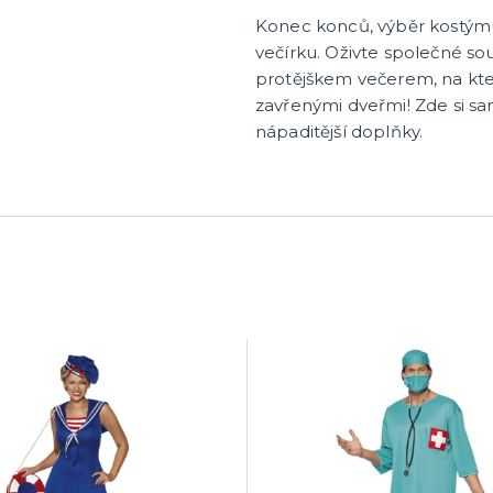
Konec konců, výběr kostým
večírku. Oživte společné sou
protějškem večerem, na kt
zavřenými dveřmi! Zde si s
nápaditější doplňky.