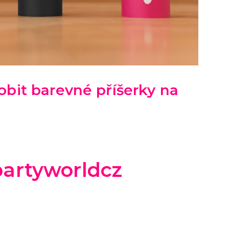
obit barevné příšerky na
artyworldcz