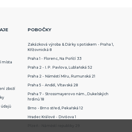
AJE
POBOČKY
Zakázková výroba & Dárky s potiskem - Praha 1,
Křížovnická 8
Praha 1 - Florenc, Na Poříčí 33
í místa
Praha 2 - I. P. Pavlova, Lublaňská 52
Praha 2 - Náměstí Míru, Rumunská 21
Praha 5 - Anděl, Vltavská 28
ní zboží
Praha 7 - Strossmayerovo nám., Dukelských
ky
hrdinů 18
 údajů
Brno - Brno střed, Pekařská 12
Hradec Králové - Divišova 1
Plzeň - Náměstí republiky 29