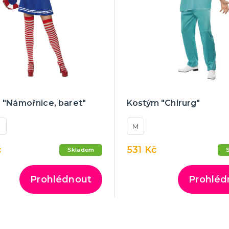
 "Námořnice, baret"
Kostým "Chirurg"
M
č
531 Kč
Skladem
Prohlédnout
Prohléd