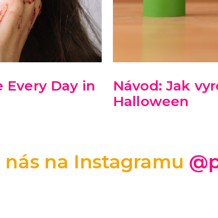
 Every Day in
Návod: Jak vyr
Halloween
e nás na Instagramu
@p