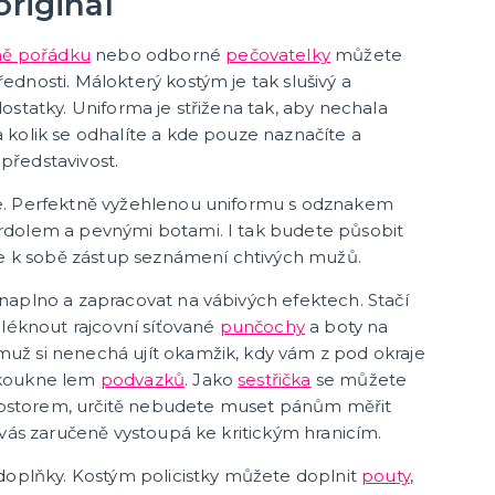
originál
další kategorie
lé
Doplňky na silvestra
Silvestrovské dekorace na stůl
Silvestrovské závěsné dekorace
Silvestrovské balónky
ně pořádku
nebo odborné
pečovatelky
můžete
dnosti. Málokterý kostým je tak slušivý a
ostatky. Uniforma je střižena tak, aby nechala
Karnevalové masky
kolik se odhalíte a kde pouze naznačíte a
Strašidelné masky
ředstavivost.
Dětské masky
Škrabošky
e. Perfektně vyžehlenou uniformu s odznakem
další kategorie
,
Gumové masky
Papírové masky
dolem a pevnými botami. I tak budete působit
te k sobě zástup seznámení chtivých mužů.
naplno a zapracovat na vábivých efektech. Stačí
Stolní hry
bléknout rajcovní síťované
punčochy
a boty na
ž si nenechá ujít okamžik, kdy vám z pod okraje
Hlavolamy
ykoukne lem
podvazků
. Jako
sestřička
se můžete
Bestsellery
storem, určitě nebudete muset pánům měřit
Karetní a deskové hry pro děti
 vás zaručeně vystoupá ke kritickým hranicím.
další kategorie
a znaky
Rodinné hry
Partnerské hry
doplňky. Kostým policistky můžete doplnit
pouty
,