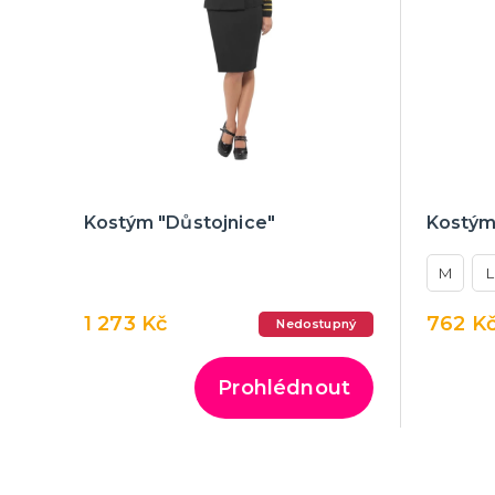
Kostým "Důstojnice"
Kostým
M
L
1 273 Kč
762 K
Nedostupný
Prohlédnout