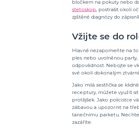
bločkem na pokuty nebo 
Klobouky a čelenky
stetoskop
, postrašit okolí
zjištěné diagnózy do zápisn
ruky
Sombréra, cylindry, párty 
paruky
Čelenky, uši, tykadla, mini
a korunky
paruky
Vžijte se do ro
tegorie
 vousy
paruky
 příčesky
Hlavně nezapomeňte na to n
ples nebo uvolněnou party,
ky a žertíky
Sportovní vybavení pro
odpovědnost. Nebojte se vkl
fanoušky
své okolí dokonalým ztvárn
Oblečení a doplňky
e
Jako milá sestřička se klid
Barvy, make-up, paruky
cké triky
receptury, můžete využít si
Výzdoba a dekorace
tegorie
é žertíky
zranění
protějšek. Jako policistce 
zábavou a upozornit na tř
tanečnímu parketu. Nechte 
zazáříte.