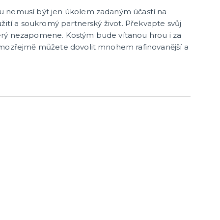
u nemusí být jen úkolem zadaným účastí na
žití a soukromý partnerský život. Překvapte svůj
erý nezapomene. Kostým bude vítanou hrou i za
amozřejmě můžete dovolit mnohem rafinovanější a