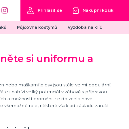
Přihlásit se
Nákupní košík
nků
Půjčovna kostýmů
Výzdoba na klíč
Oktoberfest
něte si uniformu a
Dámské kostýmy na Oktoberfest
Výzdoba na Oktoberfest
Klobouky na Oktoberfest
další kategorie
Pánské kostýmy na Oktoberfest
Doplňky na Oktoberfest
n nebo maškarní plesy jsou stále velmi populární.
teli nabízí velký potenciál v zábavě s přípravou
ích a možností proměnit se do zcela nové
Silvestr
e všemožné role, některé však od základu zaručí
Silvestrovské dekorace
Silvestr v barvách
Silvestrovské konfety