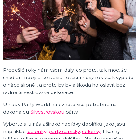
ROZLUČKA SE SVOBODOU
Další doplňky
Doplňky pro nevěstu
Doplňky pro ženicha
Doplňky pro družičky
Doplňky pro mládence
Balónky a girlandy
Výzdoba a dekorace
Fotokoutek
Originální dárky
Společenské hry
DALŠÍ KATEGORIE
OKTOBERFEST
Dámské kostýmy na Oktoberfest
Výzdoba na Oktoberfest
Klobouky na Oktoberfest
Předešlé roky nám všem daly, co proto, tak moc, že
Pánské kostýmy na Oktoberfest
Doplňky na Oktoberfest
DALŠÍ KATEGORIE
snad ani nebylo co slavit. Letošní nový rok však vypadá
o něco slibněji, a proto by byla škoda ho oslavit bez
HALLOWEENSKÉ KOSTÝMY A DOPLŇKY
řádné Silvestrovské dekorace.
Dámské Halloweenské kostýmy
Pánské Halloweenské kostýmy
U nás v Party World naleznete vše potřebné na
Dětské Halloweenské kostýmy
dokonalou
Silvestrovskou
párty!
Doplňky ke kostýmům
Výzdoba a dekorace
Halloweenské balónky
DALŠÍ KATEGORIE
Vyberte si u nás z široké nabídky doplňků, jako jsou
například
balonky
,
party čepičky
,
čelenky
, frkačky,
ANDĚL, ČERT A MIKULÁŠ
Mikuláš
talířky, kelímky a mnoho dalšího... Nejste fanoušky