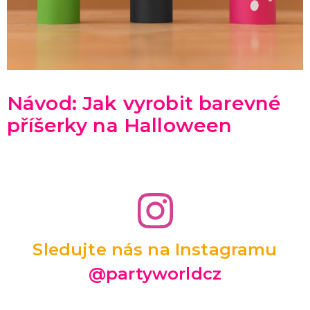
Návod: Jak vyrobit barevné
příšerky na Halloween
Sledujte nás na Instagramu
@partyworldcz