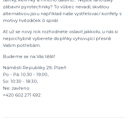
Čerti
zábavní pyrotechniky? To vůbec nevadí, skvělou
Andělé
alternativou jsou například naše vystřelovací konfety s
Vánoční kostýmy
Santa Claus
Dětské vánoční kostýmy
DALŠÍ KATEGORIE
motivy hvězdiček či spirál.
Ať už se nový rok rozhodnete oslavit jakkoliv, u nás si
VÁNOCE
nepochybně vyberete doplňky vyhovující přesně
Vánoční dekorace
Okrasné vánoční stužky
Vašim potřebám.
Vánoční girlandy
Budeme se na Vás těšit!
Vánoční konfety
Vánoční čepice a čelenky
Vánoční kostýmy pro dospělé
Vánoční kostýmy pro děti
Doplňky ke kostýmu
DALŠÍ KATEGORIE
Náměstí Republiky 29, Plzeň
SILVESTR
Po - Pá: 10:30 - 19:00,
Silvestrovské dekorace
So: 10:30 - 18:30,
Silvestr v barvách
Ne: zavřeno
Silvestrovské konfety
+420 602 271 692
Doplňky na silvestra
Silvestrovské dekorace na stůl
Silvestrovské závěsné dekorace
Silvestrovské balónky
DALŠÍ KATEGORIE
KARNEVALOVÉ KOSTÝMY PRO DOSPĚLÉ
Andělé a čerti
Oktoberfest, Beerfest