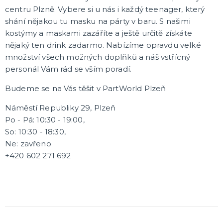
centru Plzně. Vybere si u nás i každý teenager, který
Čerti
shání nějakou tu masku na párty v baru. S našimi
Andělé
Vánoční kostýmy
Santa Claus
Dětské vánoční kostýmy
DALŠÍ KATEGORIE
kostýmy a maskami zazáříte a ještě určitě získáte
nějaký ten drink zadarmo. Nabízíme opravdu velké
VÁNOCE
množství všech možných doplňků a náš vstřícný
Vánoční dekorace
personál Vám rád se vším poradí.
Okrasné vánoční stužky
Budeme se na Vás těšit v PartWorld Plzeň
Vánoční girlandy
Vánoční konfety
Vánoční čepice a čelenky
Vánoční kostýmy pro dospělé
Vánoční kostýmy pro děti
Doplňky ke kostýmu
DALŠÍ KATEGORIE
Náměstí Republiky 29, Plzeň
Po - Pá: 10:30 - 19:00,
SILVESTR
So: 10:30 - 18:30,
Silvestrovské dekorace
Ne: zavřeno
Silvestr v barvách
+420 602 271 692
Silvestrovské konfety
Doplňky na silvestra
Silvestrovské dekorace na stůl
Silvestrovské závěsné dekorace
Silvestrovské balónky
DALŠÍ KATEGORIE
KARNEVALOVÉ KOSTÝMY PRO DOSPĚLÉ
Andělé a čerti
Oktoberfest, Beerfest