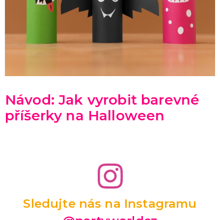
Návod: Jak vyrobit barevné
příšerky na Halloween
Sledujte nás na Instagramu