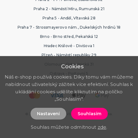
Praha 2 - Náměstí Míru, Rumunská 21
Praha 5 - Anděl, Vltavská 28
Praha 7 - Strossmayerovo nám., Dukelských hrdinů 18
Brno - Brno střed, Pekařská 12
Hradec Králové - Divišova 1
Plzeň - Náměstí republiky 29
Olomouc - Ostružnická 31
Cookies
Ostrava - Poštovní 5
Náš e-shop používá cookies. Díky tomu vám můžeme
nabídnout uživatelský zážitek více efektivní. Souhlas k
ukládání cookies udělíte kliknutím na políčko
„Souhlasím".
Nastavení
Souhlasím
© 2026 Ptákoviny.com. Všechna práva vyhrazena.
Souhlas můžete odmítnout
zde
.