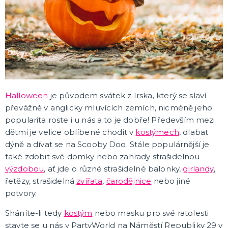
ROZLUČKA SE SVOBODOU
Další doplňky
Doplňky pro nevěstu
Doplňky pro ženicha
Doplňky pro družičky
Doplňky pro mládence
Balónky a girlandy
Výzdoba a dekorace
Fotokoutek
Originální dárky
Společenské hry
DALŠÍ KATEGORIE
OKTOBERFEST
Dámské kostýmy na Oktoberfest
Halloween
je původem svátek z Irska, který se slaví
Výzdoba na Oktoberfest
převážně v anglicky mluvících zemích, nicméně jeho
Klobouky na Oktoberfest
popularita roste i u nás a to je dobře! Především mezi
Pánské kostýmy na Oktoberfest
Doplňky na Oktoberfest
DALŠÍ KATEGORIE
dětmi je velice oblíbené chodit v
kostýmech
, dlabat
dýně a dívat se na Scooby Doo. Stále populárnější je
HALLOWEENSKÉ KOSTÝMY A DOPLŇKY
také zdobit své domky nebo zahrady strašidelnou
Dámské Halloweenské kostýmy
výzdobou
, ať jde o různé strašidelné balonky,
girlandy
,
Pánské Halloweenské kostýmy
Dětské Halloweenské kostýmy
řetězy, strašidelná
zvířata
,
čarodějnice
nebo jiné
Doplňky ke kostýmům
Výzdoba a dekorace
Halloweenské balónky
DALŠÍ KATEGORIE
potvory.
Sháníte-li tedy
kostým
nebo masku pro své ratolesti
ANDĚL, ČERT A MIKULÁŠ
stavte se u nás v PartyWorld na Náměstí Republiky 29 v
Mikuláš