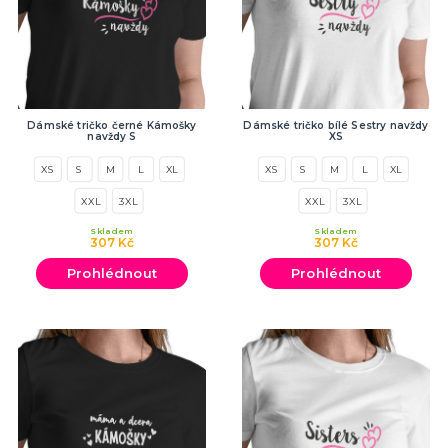
Dámské tričko černé Kámošky
Dámské tričko bílé Sestry navždy
navždy S
XS
XS
S
M
L
XL
XS
S
M
L
XL
XXL
3XL
XXL
3XL
Skladem
Skladem
307 Kč
307 Kč
Prohlédnout
Prohlédnout