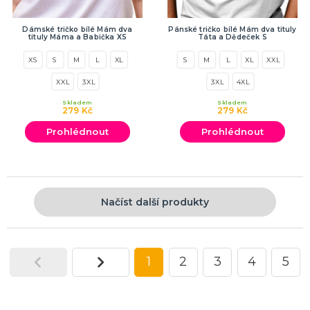
Dámské tričko bílé Mám dva
Pánské tričko bílé Mám dva tituly
tituly Máma a Babička XS
Táta a Dědeček S
XS
S
M
L
XL
S
M
L
XL
XXL
XXL
3XL
3XL
4XL
Skladem
Skladem
279 Kč
279 Kč
Prohlédnout
Prohlédnout
Načíst další produkty
1
2
3
4
5