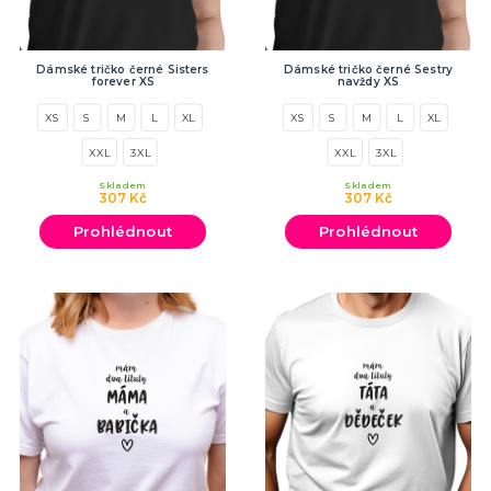
Dámské tričko černé Sisters
Dámské tričko černé Sestry
forever XS
navždy XS
XS
S
M
L
XL
XS
S
M
L
XL
XXL
3XL
XXL
3XL
Skladem
Skladem
307 Kč
307 Kč
Prohlédnout
Prohlédnout