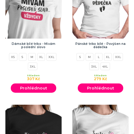
SPORTOVNÍ VYBAVENÍ PRO FANOUŠKY
Oblečení a doplňky
Barvy, make-up, paruky
Výzdoba a dekorace
Dámské bílé triko - Mívám
Pánské triko bílé - Povýšen na
poslední slovo
dědečka
XS
S
M
XL
XXL
S
M
L
XL
XXL
3XL
3XL
4XL
Skladem
Skladem
307 Kč
279 Kč
Prohlédnout
Prohlédnout