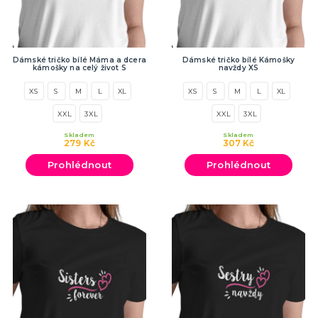
Dámské tričko bílé Máma a dcera
Dámské tričko bílé Kámošky
kámošky na celý život S
navždy XS
XS
S
M
L
XL
XS
S
M
L
XL
XXL
3XL
XXL
3XL
Skladem
Skladem
279 Kč
307 Kč
Prohlédnout
Prohlédnout