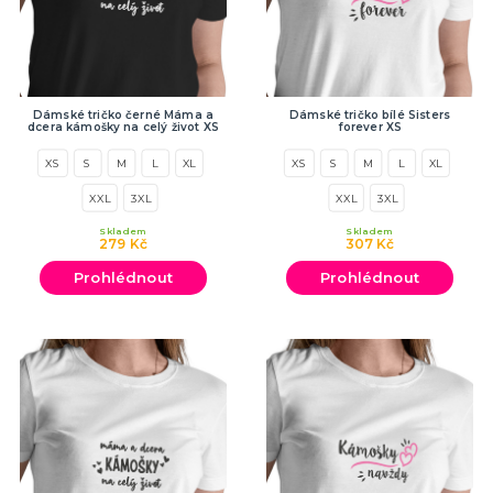
Dámské tričko černé Máma a
Dámské tričko bílé Sisters
dcera kámošky na celý život XS
forever XS
XS
S
M
L
XL
XS
S
M
L
XL
XXL
3XL
XXL
3XL
Skladem
Skladem
279 Kč
307 Kč
Prohlédnout
Prohlédnout