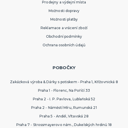
Prodejny a výdejní místa
SPORTOVNÍ VYBAVENÍ PRO FANOUŠKY
Oblečení a doplňky
Možnosti dopravy
Barvy, make-up, paruky
Možnosti platby
Výzdoba a dekorace
Reklamace a vrácení zboží
Obchodní podmínky
Ochrana osobních údajů
POBOČKY
Zakázková výroba & Dárky s potiskem - Praha 1, Křížovnická 8
Praha 1 - Florenc, Na Poříčí 33
Praha 2 - I. P. Pavlova, Lublaňská 52
Praha 2 - Náměstí Míru, Rumunská 21
Praha 5 - Anděl, Vltavská 28
Praha 7 - Strossmayerovo nám., Dukelských hrdinů 18