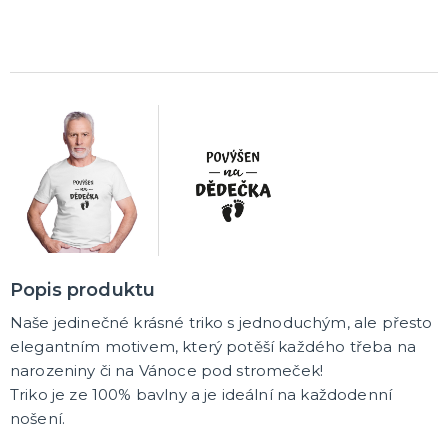
Čerti
Andělé
Vánoční kostýmy
Santa Claus
Dětské vánoční kostýmy
DALŠÍ KATEGORIE
VÁNOCE
Vánoční dekorace
Okrasné vánoční stužky
Vánoční girlandy
Vánoční konfety
Vánoční čepice a čelenky
Vánoční kostýmy pro dospělé
Vánoční kostýmy pro děti
Doplňky ke kostýmu
DALŠÍ KATEGORIE
SILVESTR
Silvestrovské dekorace
Popis produktu
Silvestr v barvách
Silvestrovské konfety
Naše jedinečné krásné triko s jednoduchým, ale přesto
Doplňky na silvestra
Silvestrovské dekorace na stůl
Silvestrovské závěsné dekorace
Silvestrovské balónky
DALŠÍ KATEGORIE
elegantním motivem, který potěší každého třeba na
narozeniny či na Vánoce pod stromeček!
KARNEVALOVÉ KOSTÝMY PRO DOSPĚLÉ
Triko je ze 100% bavlny a je ideální na každodenní
Andělé a čerti
nošení.
Oktoberfest, Beerfest