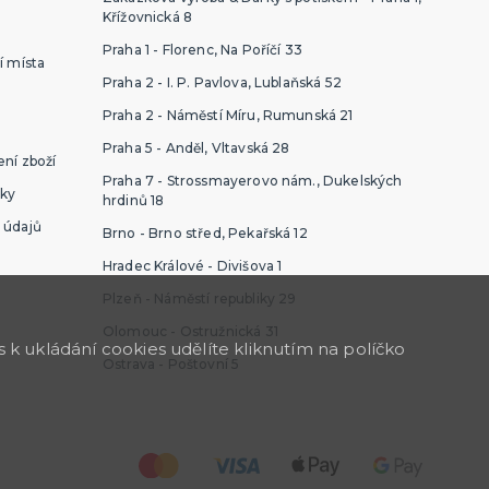
Křížovnická 8
Praha 1 - Florenc, Na Poříčí 33
í místa
Praha 2 - I. P. Pavlova, Lublaňská 52
Praha 2 - Náměstí Míru, Rumunská 21
Praha 5 - Anděl, Vltavská 28
ní zboží
Praha 7 - Strossmayerovo nám., Dukelských
ky
hrdinů 18
 údajů
Brno - Brno střed, Pekařská 12
Hradec Králové - Divišova 1
Plzeň - Náměstí republiky 29
Olomouc - Ostružnická 31
k ukládání cookies udělíte kliknutím na políčko
Ostrava - Poštovní 5