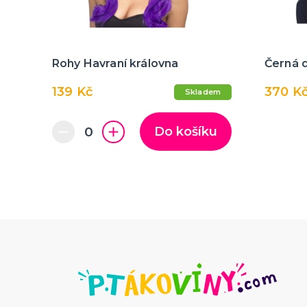
Rohy Havraní královna
Černá 
139 Kč
370 K
Skladem
Do košíku