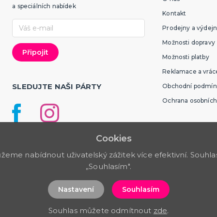
a speciálních nabídek
Kontakt
Prodejny a výdejn
Možnosti dopravy
Možnosti platby
Reklamace a vráce
SLEDUJTE NAŠI PÁRTY
Obchodní podmín
Ochrana osobních
Cookies
me nabídnout uživatelský zážitek více efektivní. Souhlas 
„Souhlasím".
Nastavení
Souhlasím
Souhlas můžete odmítnout
zde
.