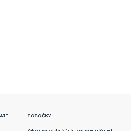
AJE
POBOČKY
Zakázková výroba & Dárky s potiskem - Praha 1,